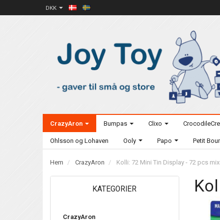
DKK
CrazyAron
Bumpas
Clixo
CrocodileCr
Ohlsson og Lohaven
Ooly
Papo
Petit Bo
Hem
CrazyAron
Kolli: 72 Mini Tin Display - 72 pcs mi
Kol
KATEGORIER
CrazyAron