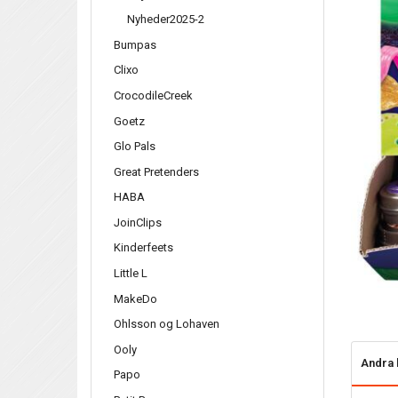
Nyheder2025-2
Bumpas
Clixo
CrocodileCreek
Goetz
Glo Pals
Great Pretenders
HABA
JoinClips
Kinderfeets
Little L
MakeDo
Ohlsson og Lohaven
Ooly
Andra 
Papo