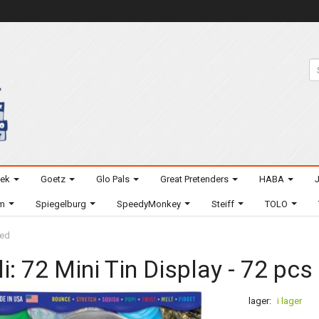
eek
Goetz
Glo Pals
Great Pretenders
HABA
J
um
Spiegelburg
SpeedyMonkey
Steiff
TOLO
xed
li: 72 Mini Tin Display - 72 pc
lager:
i lager