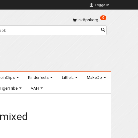
Logga in
0
Inköpskorg
oinClips
Kinderfeets
Little L
MakeDo
TigerTribe
VAH
s mixed