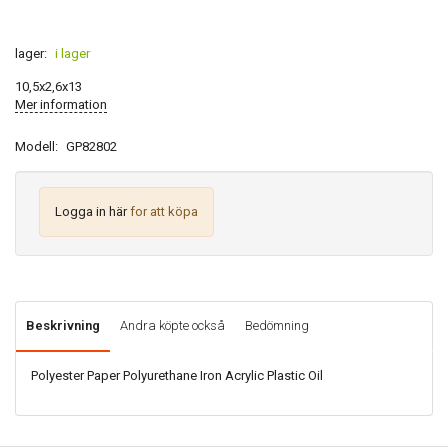
lager:
i lager
10,5x2,6x13
Mer information
Modell:
GP82802
Logga in här
for att köpa
Beskrivning
Andra köpte också
Bedömning
Polyester Paper Polyurethane Iron Acrylic Plastic Oil