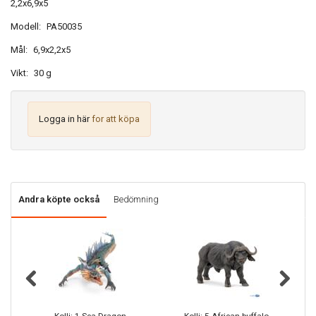
2,2x6,9x5
Modell:
PA50035
Mål:
6,9x2,2x5
Vikt:
30 g
Logga in här
for att köpa
Andra köpte också
Bedömning