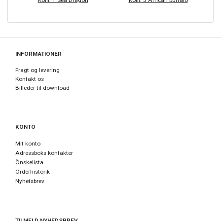
Kolli: 1 Sea Dragon
Kolli: 5 African buffalo
INFORMATIONER
Fragt og levering
Kontakt os
Billeder til download
KONTO
Mit konto
Adressboks kontakter
Önskelista
Orderhistorik
Nyhetsbrev
TILMELD NYHEDSBREV