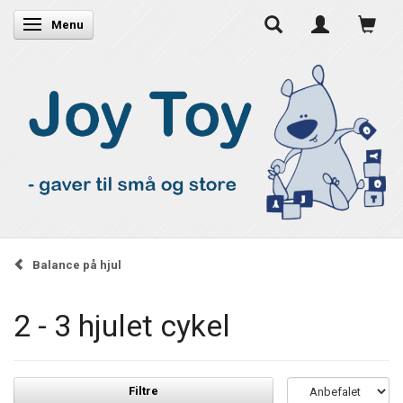
Skifte navigation
Menu
Balance på hjul
2 - 3 hjulet cykel
Filtre