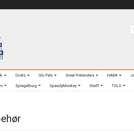
ek
Goetz
Glo Pals
Great Pretenders
HABA
Jo
um
Spiegelburg
SpeedyMonkey
Steiff
TOLO
behør