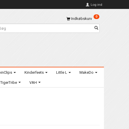
Log ind
0
Indkøbskurv
inClips
Kinderfeets
Little L
MakeDo
TigerTribe
VAH