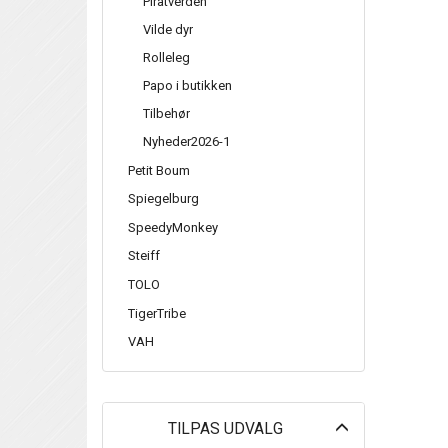
Piratverden
Vilde dyr
Rolleleg
Papo i butikken
Tilbehør
Nyheder2026-1
Petit Boum
Spiegelburg
SpeedyMonkey
Steiff
TOLO
TigerTribe
VAH
Skifte
TILPAS UDVALG