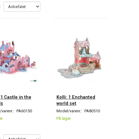
:
: 1 Castle in the
Kolli: 1 Enchanted
ds
world set
varenr.:
PA60150
Model/varenr.:
PA80510
er
På lager
: