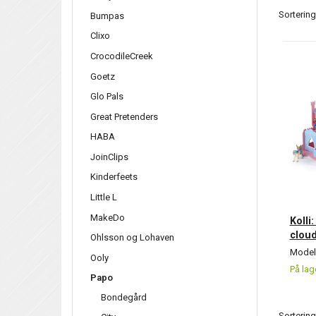
Sortering
Bumpas
Clixo
CrocodileCreek
Goetz
Glo Pals
Great Pretenders
HABA
JoinClips
Kinderfeets
Little L
MakeDo
Kolli
clou
Ohlsson og Lohaven
Model/
Ooly
På lag
Papo
Bondegård
Sortering