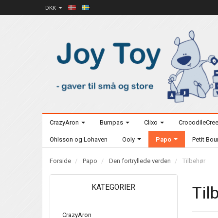
DKK
CrazyAron
Bumpas
Clixo
CrocodileCre
Ohlsson og Lohaven
Ooly
Papo
Petit Bo
Forside
Papo
Den fortryllede verden
Tilbehør
KATEGORIER
Til
CrazyAron