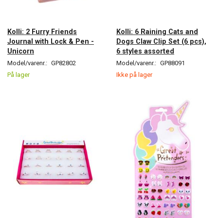
Kolli: 2 Furry Friends
Kolli: 6 Raining Cats and
Journal with Lock & Pen -
Dogs Claw Clip Set (6 pcs),
Unicorn
6 styles assorted
Model/varenr.:
GP82802
Model/varenr.:
GP88091
På lager
Ikke på lager