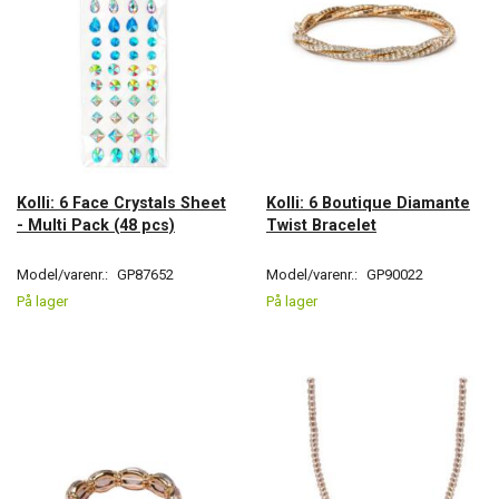
Kolli: 6 Face Crystals Sheet
Kolli: 6 Boutique Diamante
- Multi Pack (48 pcs)
Twist Bracelet
Model/varenr.:
GP87652
Model/varenr.:
GP90022
På lager
På lager