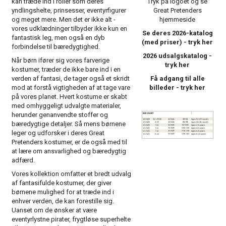
Tryk på logoet og se
kan træde ind i roller som deres
Great Pretenders
yndlingshelte, prinsesser, eventyrfigurer
hjemmeside
og meget mere. Men det er ikke alt -
vores udklædninger tilbyder ikke kun en
Se deres 2026-katalog
fantastisk leg, men også en dyb
(med priser) -
tryk her
forbindelse til bæredygtighed.
2026 udsalgskatalog -
Når børn ifører sig vores farverige
tryk her
kostumer, træder de ikke bare ind i en
Få adgang til alle
verden af fantasi, de tager også et skridt
billeder -
tryk her
mod at forstå vigtigheden af at tage vare
på vores planet. Hvert kostume er skabt
med omhyggeligt udvalgte materialer,
herunder genanvendte stoffer og
bæredygtige detaljer. Så mens børnene
leger og udforsker i deres Great
Pretenders kostumer, er de også med til
at lære om ansvarlighed og bæredygtig
adfærd.
Vores kollektion omfatter et bredt udvalg
af fantasifulde kostumer, der giver
børnene mulighed for at træde ind i
enhver verden, de kan forestille sig.
Uanset om de ønsker at være
eventyrlystne pirater, frygtløse superhelte