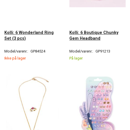
Kolli: 6 Wonderland Ring
Kolli: 6 Boutique Chunky
Set (3 pcs)
Gem Headband
Model/varenr.:
GP84524
Model/varenr.:
GP91213
Ikke på lager
På lager