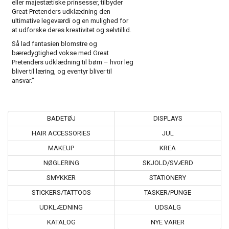
eller majestætiske prinsesser, tilbyder
Great Pretenders udklædning den
ultimative legeværdi og en mulighed for
at udforske deres kreativitet og selvtillid.
Så lad fantasien blomstre og
bæredygtighed vokse med Great
Pretenders udklædning til børn – hvor leg
bliver til læring, og eventyr bliver til
ansvar."
BADETØJ
DISPLAYS
HAIR ACCESSORIES
JUL
MAKEUP
KREA
NØGLERING
SKJOLD/SVÆRD
SMYKKER
STATIONERY
STICKERS/TATTOOS
TASKER/PUNGE
UDKLÆDNING
UDSALG
KATALOG
NYE VARER