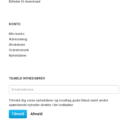
Billeder til download
KONTO
Min konto
Adressebog
Ønskeliste
Ordrehistorik
Nyhedsbrev
TILMELD NYHEDSBREV
Email-
adresse
Tilmeld dig vores nyhedsbrev og modtag gode tilbud samt andre
spændende nyheder direkte i din indbakke.
Tilmeld
Afmeld