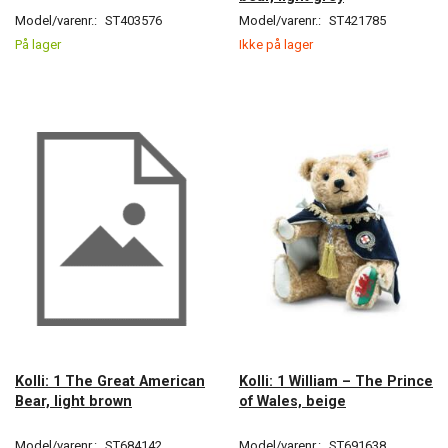
Model/varenr.:
ST403576
Model/varenr.:
ST421785
På lager
Ikke på lager
Kolli: 1 The Great American
Kolli: 1 William – The Prince
Bear, light brown
of Wales, beige
Model/varenr.:
ST684142
Model/varenr.:
ST691638