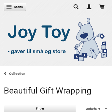
Skifte navigation
Menu
Collection
Beautiful Gift Wrapping
Filtre