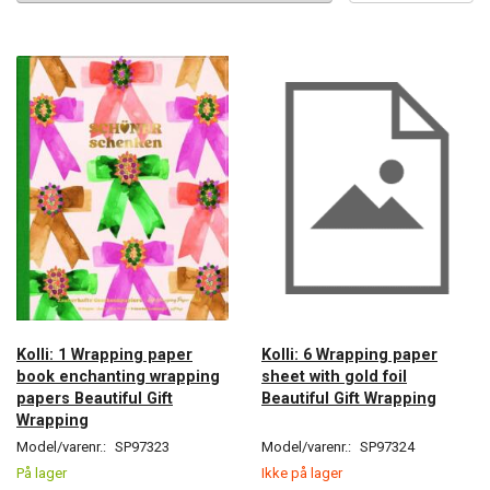
Kolli: 1 Wrapping paper
Kolli: 6 Wrapping paper
book enchanting wrapping
sheet with gold foil
papers Beautiful Gift
Beautiful Gift Wrapping
Wrapping
Model/varenr.:
SP97323
Model/varenr.:
SP97324
På lager
Ikke på lager