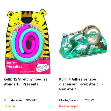
Kolli: 12 Stretchy noodles
Kolli: 4 Adhesive tape
Wonderful Presents
dispenser T-Rex World T-
Rex World
Model/varenr.:
SP23428
Model/varenr.:
SP23472
På lager
Ikke på lager