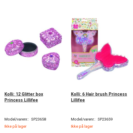
Kolli: 12 Glitter box
Kolli: 6 Hair brush Princess
Princess Lillifee
Lillifee
Model/varenr.:
SP23658
Model/varenr.:
SP23659
Ikke på lager
Ikke på lager