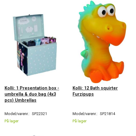
Kolli: 1 Presentation box -
Kolli: 12 Bath squirter
umbrella & duo bag (4x3
Furzipups
pcs) Umbrellas
Model/varenr.:
SP22321
Model/varenr.:
SP21814
På lager
På lager