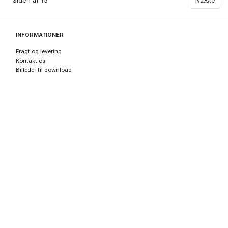
Side 1 af 15
Næste
INFORMATIONER
Fragt og levering
Kontakt os
Billeder til download
KONTO
Min konto
Adressebog
Ønskeliste
Ordrehistorik
Nyhedsbrev
TILMELD NYHEDSBREV
Email-