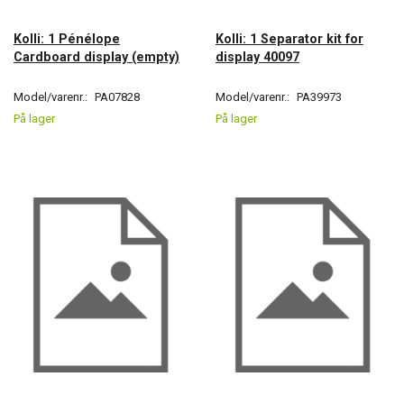
Kolli: 1 Pénélope
Kolli: 1 Separator kit for
Cardboard display (empty)
display 40097
Model/varenr.:
PA07828
Model/varenr.:
PA39973
På lager
På lager