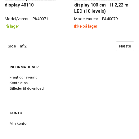
display 40110
display 100 cm - H 2,22 m -
LED (10 levels)
Model/varenr.:
PA40071
Model/varenr.:
PA40079
På lager
Ikke på lager
Side 1 af 2
Næste
INFORMATIONER
Fragt og levering
Kontakt os
Billeder til download
KONTO
Min konto
Adressebog
Ønskeliste