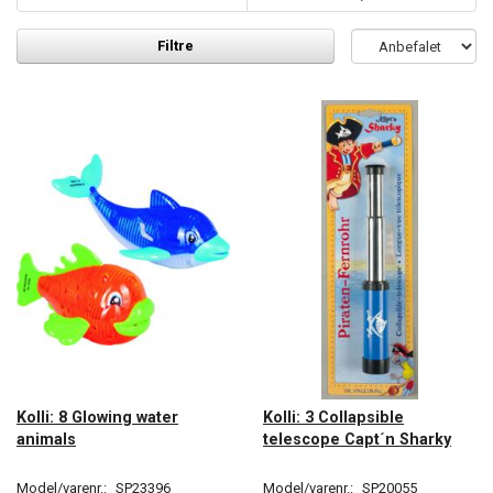
Filtre
Kolli: 8 Glowing water
Kolli: 3 Collapsible
animals
telescope Capt´n Sharky
Model/varenr.:
SP23396
Model/varenr.:
SP20055