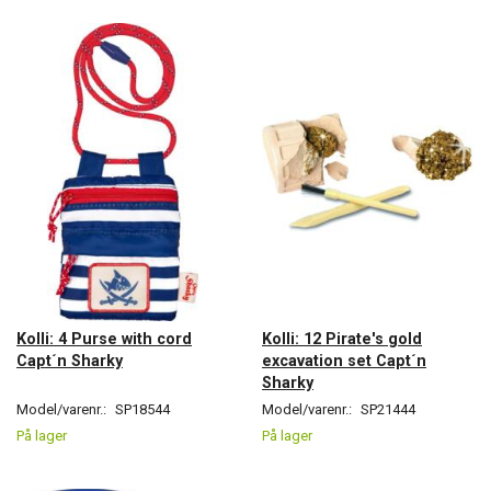
Kolli: 4 Purse with cord
Kolli: 12 Pirate's gold
Capt´n Sharky
excavation set Capt´n
Sharky
Model/varenr.:
SP18544
Model/varenr.:
SP21444
På lager
På lager