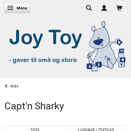
Skifte navigation
Menu
Kids
Capt'n Sharky
TOYS
LUGGAGE / TEXTILES