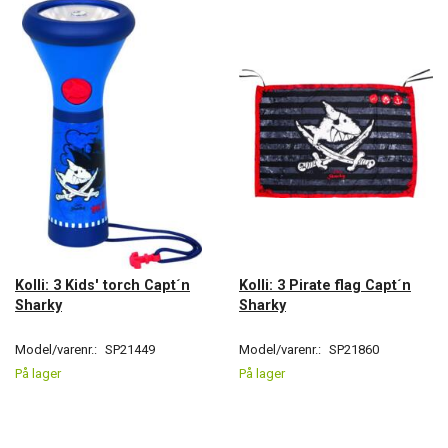
Kolli: 3 Kids' torch Capt´n
Kolli: 3 Pirate flag Capt´n
Sharky
Sharky
Model/varenr.:
SP21449
Model/varenr.:
SP21860
På lager
På lager