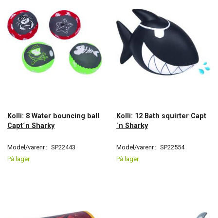
Kolli: 8 Water bouncing ball
Kolli: 12 Bath squirter Capt
Capt´n Sharky
´n Sharky
Model/varenr.:
SP22443
Model/varenr.:
SP22554
På lager
På lager