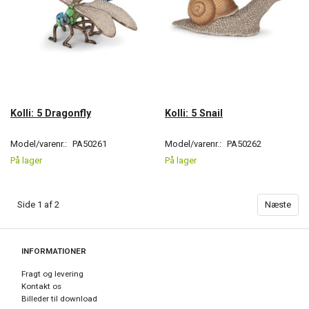
Kolli: 5 Dragonfly
Kolli: 5 Snail
Model/varenr.:
PA50261
Model/varenr.:
PA50262
På lager
På lager
Side 1 af 2
Næste
INFORMATIONER
Fragt og levering
Kontakt os
Billeder til download