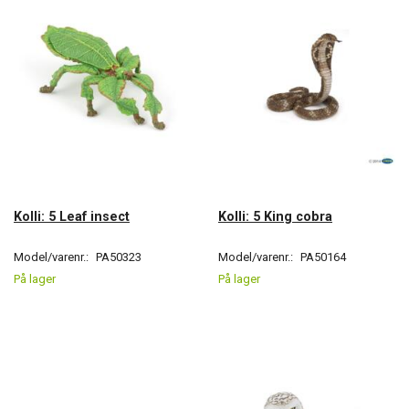
Kolli: 5 Leaf insect
Kolli: 5 King cobra
Model/varenr.:
PA50323
Model/varenr.:
PA50164
På lager
På lager