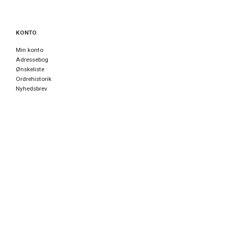
KONTO
Min konto
Adressebog
Ønskeliste
Ordrehistorik
Nyhedsbrev
TILMELD NYHEDSBREV
Email-
adresse
Tilmeld dig vores nyhedsbrev og modtag gode tilbud samt andre
spændende nyheder direkte i din indbakke.
Tilmeld
Afmeld