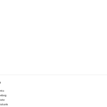
O
nto
sebog
iste
istorik