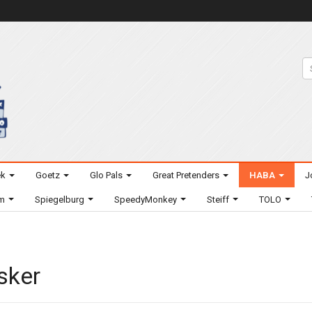
ek
Goetz
Glo Pals
Great Pretenders
HABA
J
um
Spiegelburg
SpeedyMonkey
Steiff
TOLO
sker