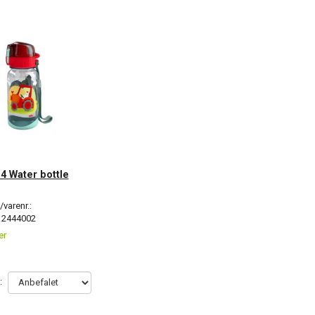
: 4 Water bottle
varenr.:
2444002
er
: