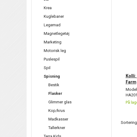
Krea
Kuglebaner
Legemad
Magnetlegetøj
Marketing
Motorisk leg
Puslespil
Spil
Kolli
Spisning
Farm
Bestik
Model/
Flasker
HA201
Glimmer glas
På lag
Kop/krus
Madkasser
Sortering
Tallerkner
Terra Kids