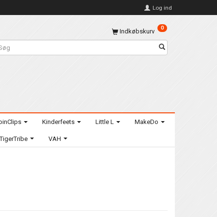
Log ind
0
Indkøbskurv
oinClips
Kinderfeets
Little L
MakeDo
TigerTribe
VAH