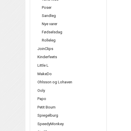
Poser
Sandleg
Nye varer
Fødselsdag
Rolleleg
JoinClips
Kinderfeets
Little L
MakeDo
Ohlsson og Lohaven
Ooly
Papo
Petit Boum
Spiegelburg
SpeedyMonkey