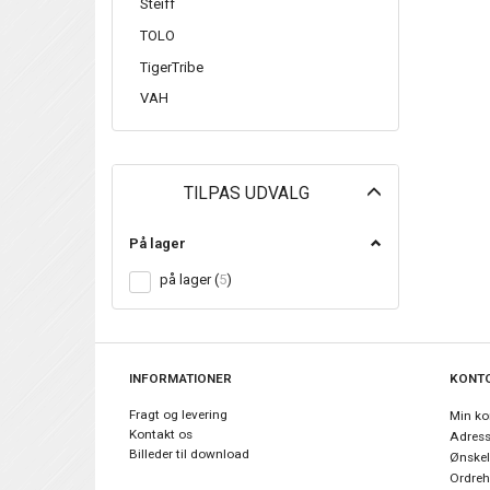
Steiff
TOLO
TigerTribe
VAH
Skifte
TILPAS UDVALG
filter
På lager
på lager
(
5
)
INFORMATIONER
KONT
Fragt og levering
Min ko
Kontakt os
Adres
Billeder til download
Ønskel
Ordreh