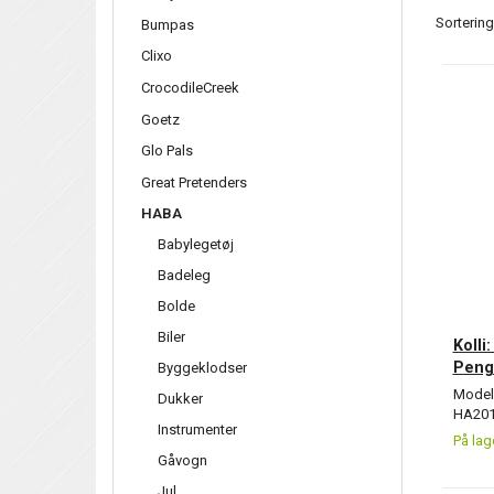
Sortering
Bumpas
Clixo
CrocodileCreek
Goetz
Glo Pals
Great Pretenders
HABA
Babylegetøj
Badeleg
Bolde
Biler
Kolli
Peng
Byggeklodser
Model/
Dukker
HA201
Instrumenter
På lag
Gåvogn
Jul