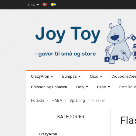
DKK
CrazyAron
Bumpas
Clixo
CrocodileCre
Ohlsson og Lohaven
Ooly
Papo
Petit Bo
Forside
HABA
Spisning
Flasker
KATEGORIER
Fla
CrazyAron