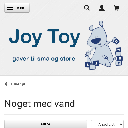
Skifte navigation
Menu
Tilbehør
Noget med vand
Filtre