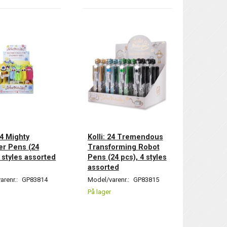
24 Mighty
Kolli: 24 Tremendous
r Pens (24
Transforming Robot
6 styles assorted
Pens (24 pcs), 4 styles
assorted
arenr.:
GP83814
Model/varenr.:
GP83815
På lager