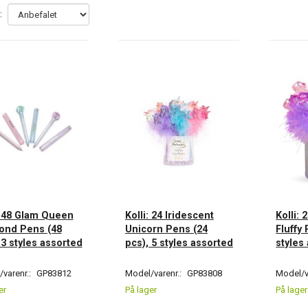
:
: 48 Glam Queen
Kolli: 24 Iridescent
Kolli:
ond Pens (48
Unicorn Pens (24
Fluffy 
 3 styles assorted
pcs), 5 styles assorted
styles
varenr.:
GP83812
Model/varenr.:
GP83808
Model/v
er
På lager
På lager