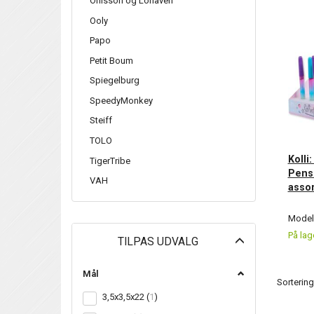
Ohlsson og Lohaven
Ooly
Papo
Petit Boum
Spiegelburg
SpeedyMonkey
Steiff
TOLO
Kolli
TigerTribe
Pens 
VAH
asso
Model/
På lag
Skifte
TILPAS UDVALG
filter
Mål
Sortering
3,5x3,5x22
(
1
)