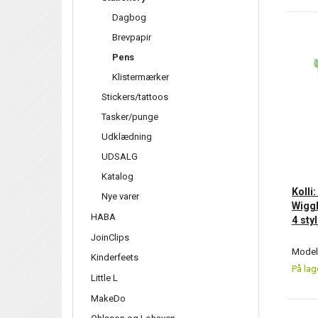
Dagbog
Brevpapir
Pens
Klistermærker
Stickers/tattoos
Tasker/punge
Udklædning
UDSALG
Katalog
Kolli
Nye varer
Wiggl
HABA
4 sty
JoinClips
Model/
Kinderfeets
På lag
Little L
MakeDo