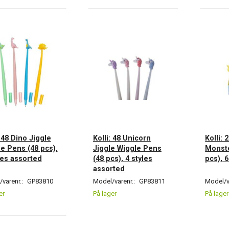
: 48 Dino Jiggle
Kolli: 48 Unicorn
Kolli: 
e Pens (48 pcs),
Jiggle Wiggle Pens
Monste
les assorted
(48 pcs), 4 styles
pcs), 
assorted
varenr.:
GP83810
Model/varenr.:
GP83811
Model/v
er
På lager
På lager