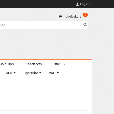
Log ind
0
Indkøbskurv
JoinClips
Kinderfeets
Little L
TOLO
TigerTribe
VAH