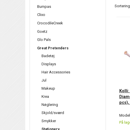
Sortering
Bumpas
Clixo
CrocodileCreek
Goetz
Glo Pals
Great Pretenders
Badetøj
Displays
Hair Accessories
Jul
Makeup
Kolli
Diam
Krea
pcs),
Nøglering
Skjold/sværd
Model/
Smykker
På lag
Stationery