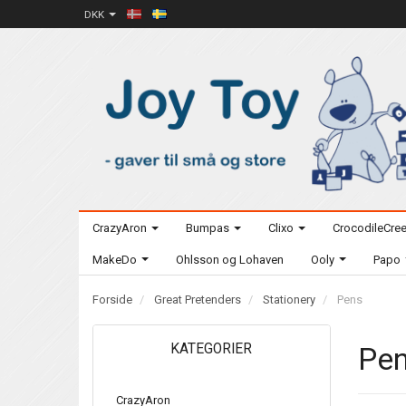
DKK
CrazyAron
Bumpas
Clixo
CrocodileCre
MakeDo
Ohlsson og Lohaven
Ooly
Papo
Forside
Great Pretenders
Stationery
Pens
KATEGORIER
Pe
CrazyAron