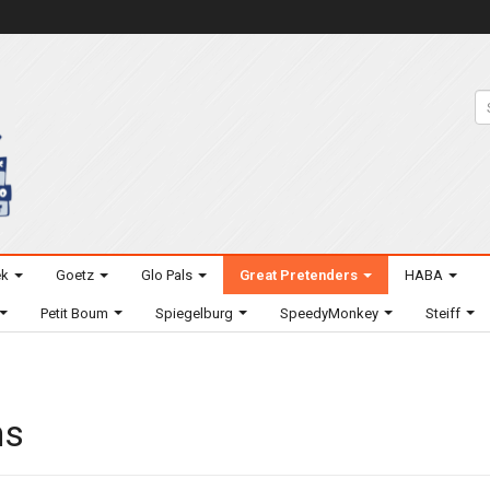
ek
Goetz
Glo Pals
Great Pretenders
HABA
Petit Boum
Spiegelburg
SpeedyMonkey
Steiff
ns