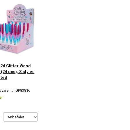
: 24 Glitter Wand
(24 pcs), 3 styles
rted
varenr.:
GP83816
er
: