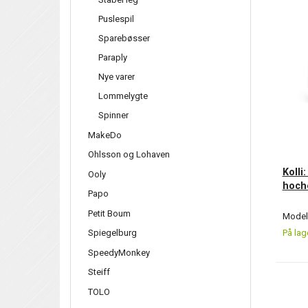
Puslespil
Sparebøsser
Paraply
Nye varer
Lommelygte
Spinner
MakeDo
Ohlsson og Lohaven
Kolli:
Ooly
hoch
Papo
Petit Boum
Model/
Spiegelburg
På lag
SpeedyMonkey
Steiff
TOLO