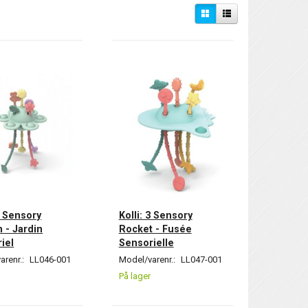
 3 Sensory
Kolli: 3 Sensory
 - Jardin
Rocket - Fusée
iel
Sensorielle
arenr.:
LL046-001
Model/varenr.:
LL047-001
På lager