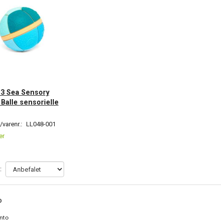
: 3 Sea Sensory
- Balle sensorielle
varenr.:
LL048-001
er
:
O
nto