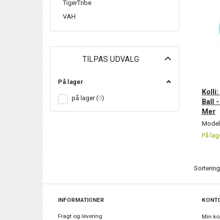
TigerTribe
VAH
Skifte
TILPAS UDVALG
filter
På lager
Kolli
på lager
(
9
)
Ball 
Mer
Model/
På lag
Sortering
INFORMATIONER
KONT
Fragt og levering
Min ko