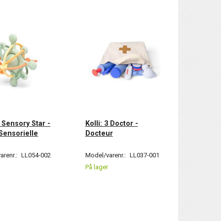
3 Sensory Star -
Kolli: 3 Doctor -
 Sensorielle
Docteur
arenr.:
LL054-002
Model/varenr.:
LL037-001
På lager