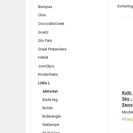
Sortering
Bumpas
Clixo
CrocodileCreek
Goetz
Glo Pals
Great Pretenders
HABA
JoinClips
Kinderfeets
Little L
Aktivitet
Kolli
Sky -
Bade leg
Senso
Bolde
Model/
Biderangle
På lag
Natlampe
Stabel leg