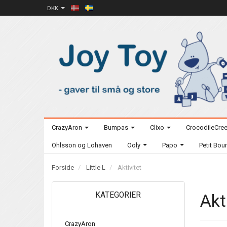
DKK
CrazyAron
Bumpas
Clixo
CrocodileCre
Ohlsson og Lohaven
Ooly
Papo
Petit Bo
Forside
Little L
Aktivitet
KATEGORIER
Akt
CrazyAron