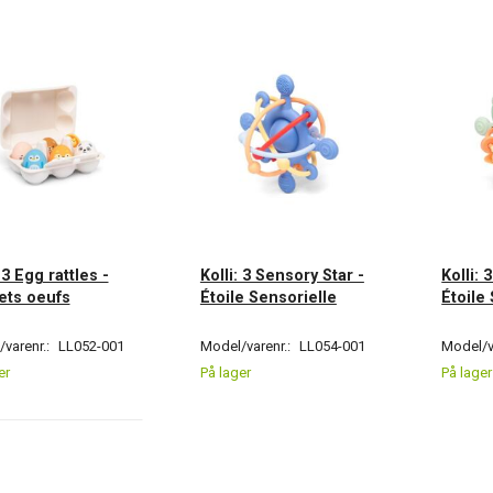
 3 Egg rattles -
Kolli: 3 Sensory Star -
Kolli: 
ets oeufs
Étoile Sensorielle
Étoile
varenr.:
LL052-001
Model/varenr.:
LL054-001
Model/v
er
På lager
På lager