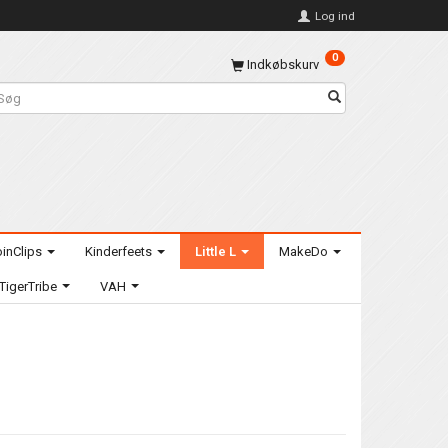
Log ind
0
Indkøbskurv
inClips
Kinderfeets
Little L
MakeDo
TigerTribe
VAH