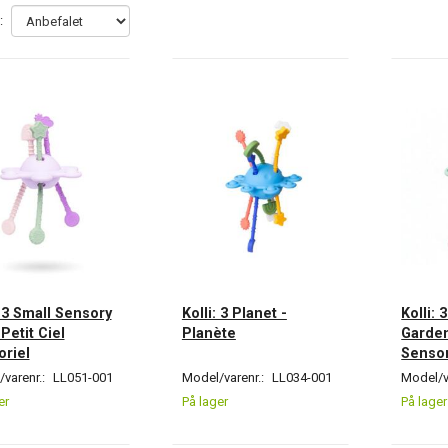
:
: 3 Small Sensory
Kolli: 3 Planet -
Kolli:
 Petit Ciel
Planète
Garden
riel
Sensor
varenr.:
LL051-001
Model/varenr.:
LL034-001
Model/v
er
På lager
På lager