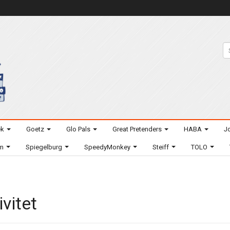
ek
Goetz
Glo Pals
Great Pretenders
HABA
Jo
um
Spiegelburg
SpeedyMonkey
Steiff
TOLO
ivitet