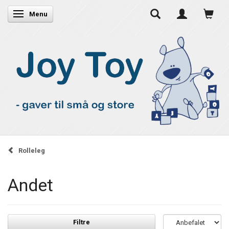
Skifte navigation
Menu
Rolleleg
Andet
Filtre