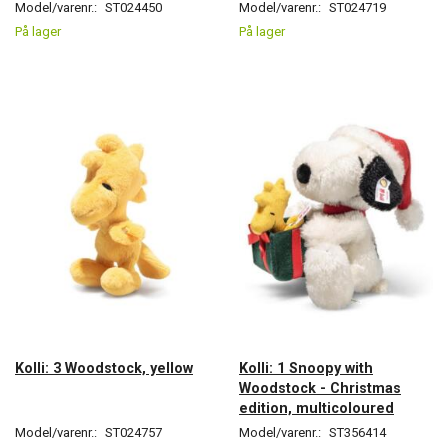
Model/varenr.:
ST024450
Model/varenr.:
ST024719
På lager
På lager
Kolli: 3 Woodstock, yellow
Kolli: 1 Snoopy with
Woodstock - Christmas
edition, multicoloured
Model/varenr.:
ST024757
Model/varenr.:
ST356414