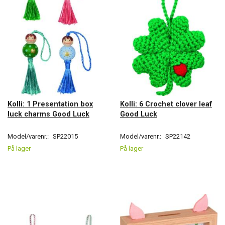
Kolli: 1 Presentation box
Kolli: 6 Crochet clover leaf
luck charms Good Luck
Good Luck
Model/varenr.:
SP22015
Model/varenr.:
SP22142
På lager
På lager