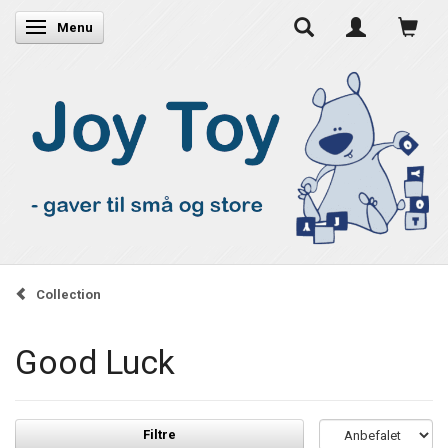
Skifte navigation
Menu
Collection
Good Luck
Filtre