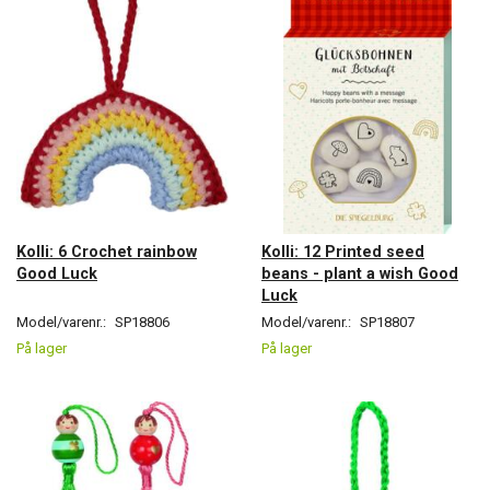
Kolli: 6 Crochet rainbow
Kolli: 12 Printed seed
Good Luck
beans - plant a wish Good
Luck
Model/varenr.:
SP18806
Model/varenr.:
SP18807
På lager
På lager