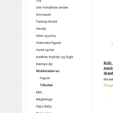
City
Den fortryllede verden
Dinosauer
Fantasy World
Havdyr
Hest og pony
Historiske figurer
Hund og kat
Insekter, Krybdyr og fugle
Kolli
Kæmpe dyr
maste
Middelalderen
draw
Figurer
Model/
Tilbehør
På lag
Mini
Nøgleringe
Papo Baby