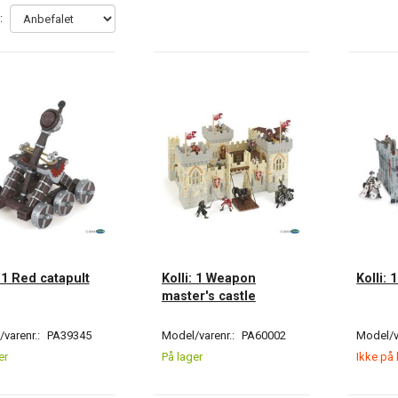
:
: 1 Red catapult
Kolli: 1 Weapon
Kolli: 
master's castle
varenr.:
PA39345
Model/varenr.:
PA60002
Model/v
er
På lager
Ikke på 