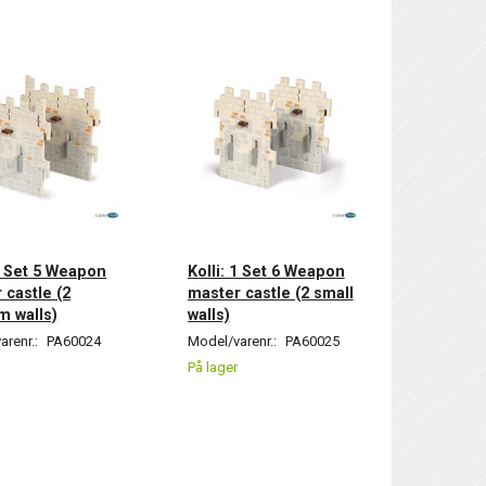
 1 Set 5 Weapon
Kolli: 1 Set 6 Weapon
 castle (2
master castle (2 small
 walls)
walls)
arenr.:
PA60024
Model/varenr.:
PA60025
På lager