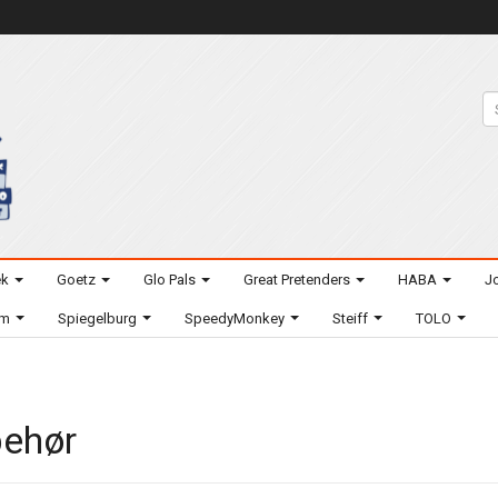
ek
Goetz
Glo Pals
Great Pretenders
HABA
Jo
um
Spiegelburg
SpeedyMonkey
Steiff
TOLO
behør