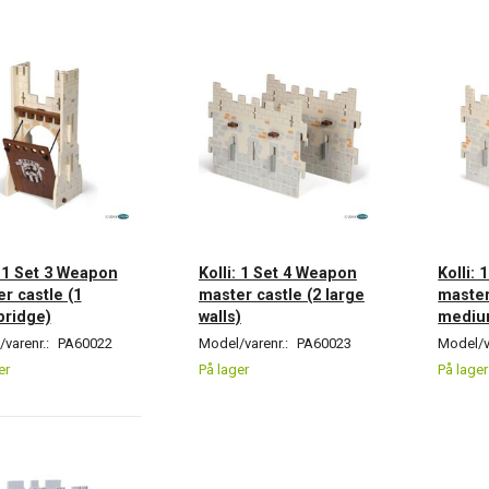
: 1 Set 3 Weapon
Kolli: 1 Set 4 Weapon
Kolli:
r castle (1
master castle (2 large
master
bridge)
walls)
medium
varenr.:
PA60022
Model/varenr.:
PA60023
Model/v
er
På lager
På lager