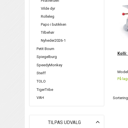
Piratverden
Vilde dyr
Rolleleg
Papo i butikken
Tilbehør
Nyheder2026-1
Petit Boum
Kolli
Spiegelburg
SpeedyMonkey
Model/
Steiff
På lag
TOLO
TigerTribe
VAH
Sortering
Skifte
TILPAS UDVALG