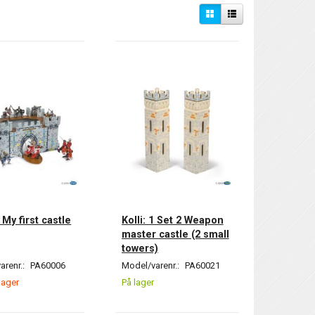
1 My first castle
Kolli: 1 Set 2 Weapon
master castle (2 small
towers)
arenr.:
PA60006
Model/varenr.:
PA60021
lager
På lager