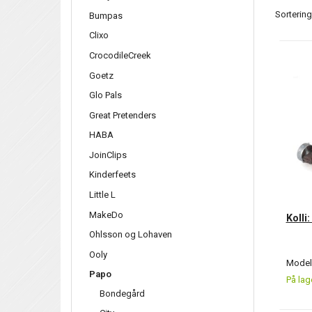
Sortering
Bumpas
Clixo
CrocodileCreek
Goetz
Glo Pals
Great Pretenders
HABA
JoinClips
Kinderfeets
Little L
MakeDo
Kolli
Ohlsson og Lohaven
Ooly
Model/
Papo
På lag
Bondegård