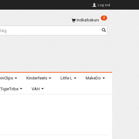
Log ind
0
Indkøbskurv
inClips
Kinderfeets
Little L
MakeDo
TigerTribe
VAH