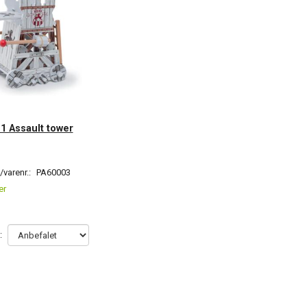
: 1 Assault tower
varenr.:
PA60003
er
: