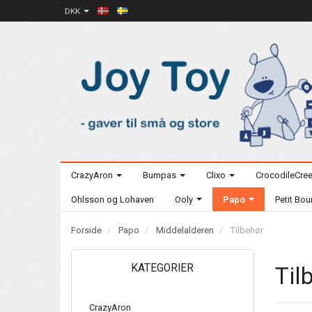
DKK
CrazyAron
Bumpas
Clixo
CrocodileCre
Ohlsson og Lohaven
Ooly
Papo
Petit Bo
Forside
Papo
Middelalderen
Tilbehør
KATEGORIER
Til
CrazyAron