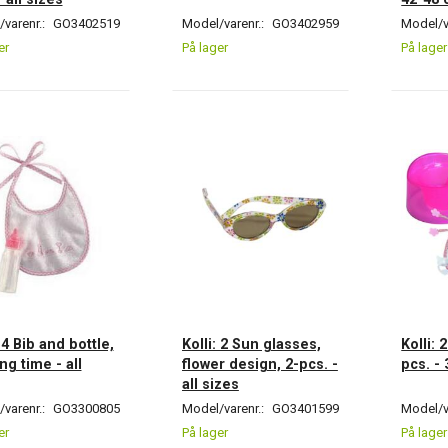
varenr.:
GO3402519
Model/varenr.:
GO3402959
Model/v
er
På lager
På lager
: 4 Bib and bottle,
Kolli: 2 Sun glasses,
Kolli: 
ng time - all
flower design, 2-pcs. -
pcs. -
all sizes
varenr.:
GO3300805
Model/varenr.:
GO3401599
Model/v
er
På lager
På lager