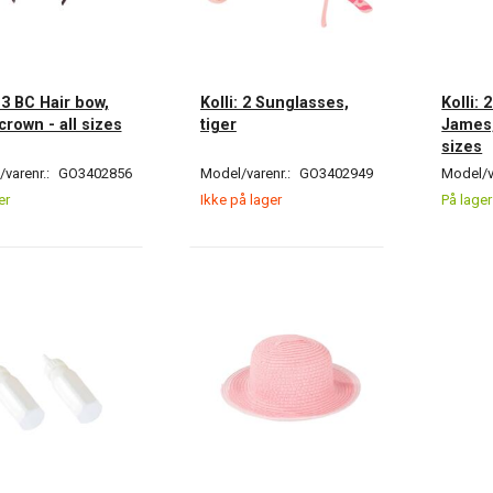
: 3 BC Hair bow,
Kolli: 2 Sunglasses,
Kolli: 
 crown - all sizes
tiger
James,
sizes
varenr.:
GO3402856
Model/varenr.:
GO3402949
Model/v
er
Ikke på lager
På lager