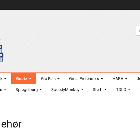
ek
Goetz
Glo Pals
Great Pretenders
HABA
J
um
Spiegelburg
SpeedyMonkey
Steiff
TOLO
behør