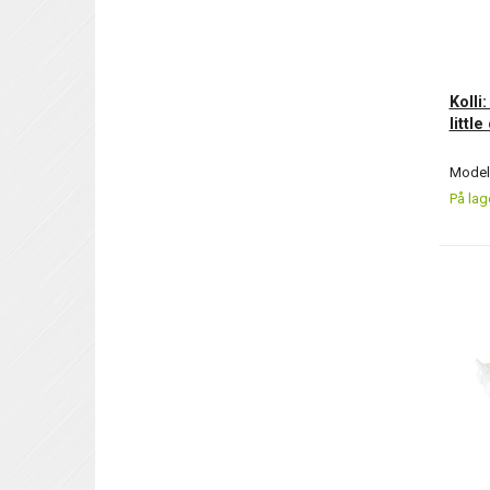
Kolli
little
Model/
På lag