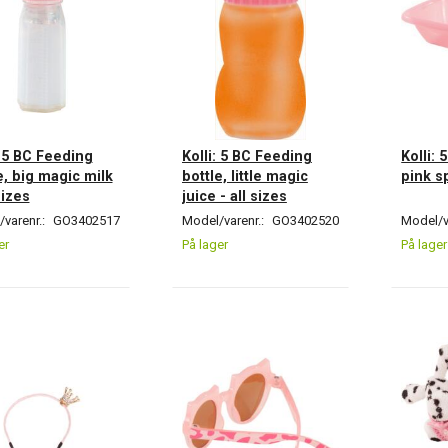
: 5 BC Feeding
Kolli: 5 BC Feeding
Kolli: 
e, big magic milk
bottle, little magic
pink sp
sizes
juice - all sizes
varenr.:
GO3402517
Model/varenr.:
GO3402520
Model/v
er
På lager
På lager