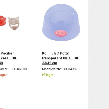
2 Pacifier,
Kolli: 5 BC Potty,
 care - 30-
transparent blue - 30-
48
33/42 cm
arenr.:
GO3402333
Model/varenr.:
GO3402515
lager
På lager