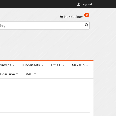
Log ind
0
Indkøbskurv
oinClips
Kinderfeets
Little L
MakeDo
TigerTribe
VAH