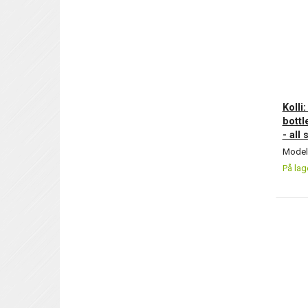
Kolli
bottl
- all 
Model/
På lag