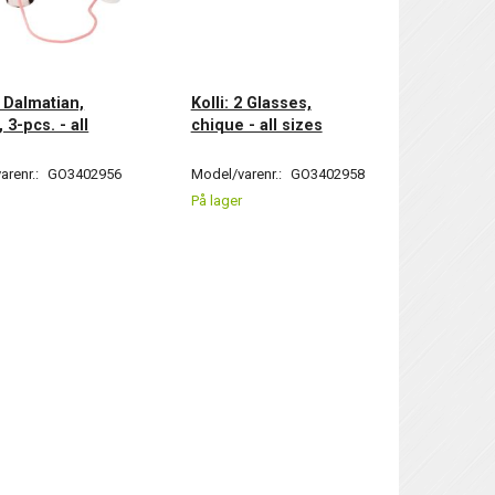
2 Dalmatian,
Kolli: 2 Glasses,
 3-pcs. - all
chique - all sizes
arenr.:
GO3402956
Model/varenr.:
GO3402958
På lager