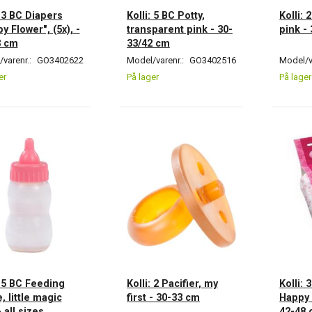
: 3 BC Diapers
Kolli: 5 BC Potty,
Kolli: 
y Flower", (5x), -
transparent pink - 30-
pink -
3 cm
33/42 cm
varenr.:
GO3402622
Model/varenr.:
GO3402516
Model/v
er
På lager
På lager
: 5 BC Feeding
Kolli: 2 Pacifier, my
Kolli: 
e, little magic
first - 30-33 cm
Happy 
 all sizes
42-48