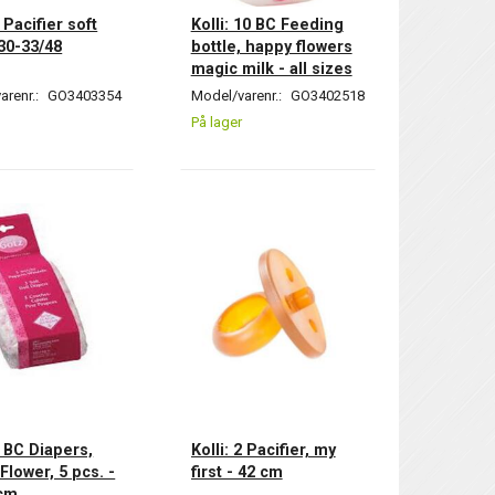
2 Pacifier soft
Kolli: 10 BC Feeding
 30-33/48
bottle, happy flowers
magic milk - all sizes
arenr.:
GO3403354
Model/varenr.:
GO3402518
På lager
3 BC Diapers,
Kolli: 2 Pacifier, my
Flower, 5 pcs. -
first - 42 cm
 cm