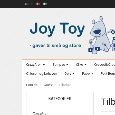
DKK
CrazyAron
Bumpas
Clixo
CrocodileCre
Ohlsson og Lohaven
Ooly
Papo
Petit Bo
Forside
Goetz
Tilbehør
KATEGORIER
Til
CrazyAron