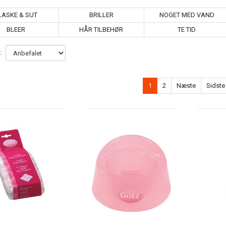
LASKE & SUT
BRILLER
NOGET MED VAND
BLEER
HÅR TILBEHØR
TE TID
:
1
2
Næste
Sidste