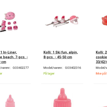
 1 In-Liner,
Kolli: 1 Ski fun, alpin,
Kolli: 
e beach, 7-pcs. -
8-pcs. - 45-50 cm
cookie
0 cm
33/42/
varenr.:
GO3402277
Model/varenr.:
GO3402316
Model/v
er
På lager
Ikke på 