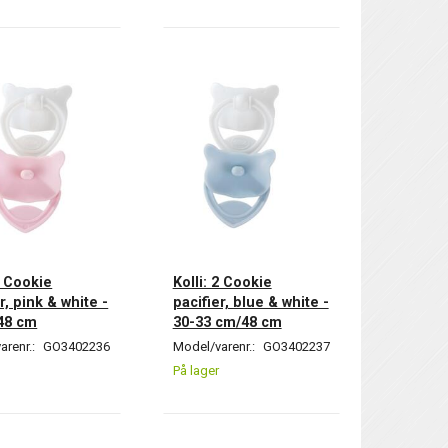
2 Cookie
Kolli: 2 Cookie
r, pink & white -
pacifier, blue & white -
48 cm
30-33 cm/48 cm
arenr.:
GO3402236
Model/varenr.:
GO3402237
På lager