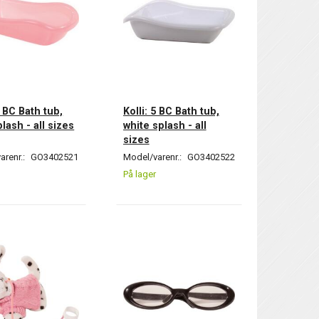
5 BC Bath tub,
Kolli: 5 BC Bath tub,
lash - all sizes
white splash - all
sizes
arenr.:
GO3402521
Model/varenr.:
GO3402522
På lager