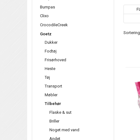
Bumpas
F
Clixo
CrocodileCreek
Sortering
Goetz
Dukker
Fodtøj
Frisørhoved
Heste
Tøj
Transport
Møbler
Tilbehør
Flaske & sut
Briller
Noget med vand
Andet