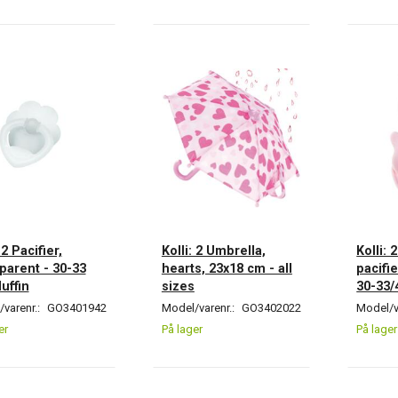
 2 Pacifier,
Kolli: 2 Umbrella,
Kolli: 
parent - 30-33
hearts, 23x18 cm - all
pacifie
uffin
sizes
30-33/
varenr.:
GO3401942
Model/varenr.:
GO3402022
Model/v
er
På lager
På lager