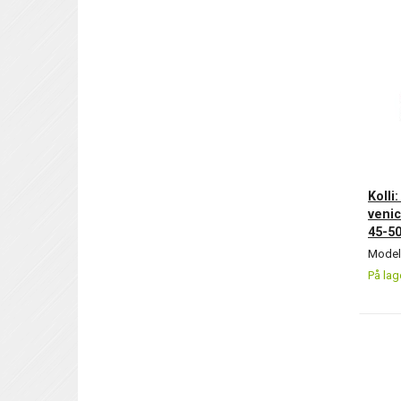
5x18x22
(
1
)
4x10x10
(
1
)
2x25x34
(
1
)
Kolli:
venic
45-5
Model/
På lag