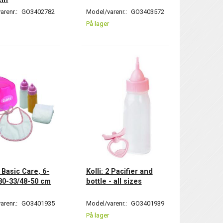
arenr.:
GO3402782
Model/varenr.:
GO3403572
På lager
2 Basic Care, 6-
Kolli: 2 Pacifier and
 30-33/48-50 cm
bottle - all sizes
arenr.:
GO3401935
Model/varenr.:
GO3401939
På lager