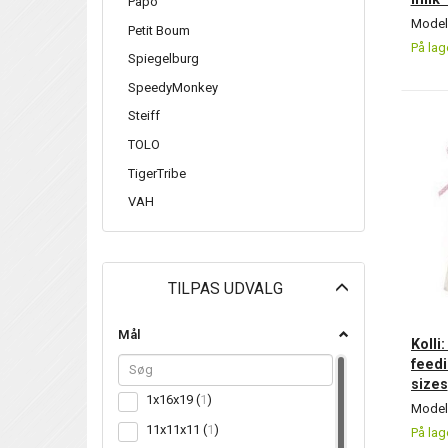
Papo
Model/
Petit Boum
På lag
Spiegelburg
SpeedyMonkey
Steiff
TOLO
TigerTribe
VAH
Skifte
TILPAS UDVALG
filter
Mål
Kolli
feedi
sizes
1x16x19
(
1
)
Model/
11x11x11
(
1
)
På lag