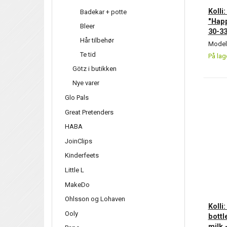
Kolli
Badekar + potte
"Happ
Bleer
30-3
Hår tilbehør
Model/
Te tid
På lag
Götz i butikken
Nye varer
Glo Pals
Great Pretenders
HABA
JoinClips
Kinderfeets
Little L
MakeDo
Ohlsson og Lohaven
Kolli
Ooly
bottl
milk -