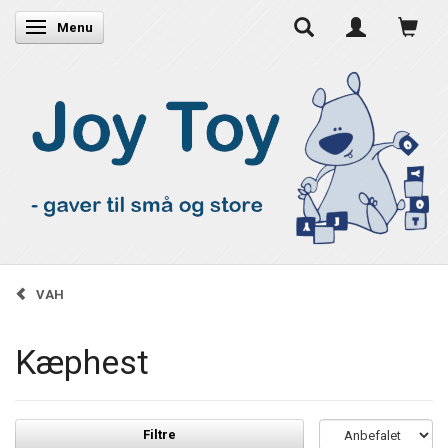
Skifte navigation
Menu
VAH
Kæphest
Filtre