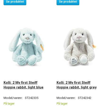
Se produktet
Se produktet
Kolli: 2 My first Steiff
Kolli: 2 My first Steiff
Hoppie rabbit, light blue
Hoppie rabbit, light grey
Model/varenr.:
ST242335
Model/varenr.:
ST242342
På lager
På lager