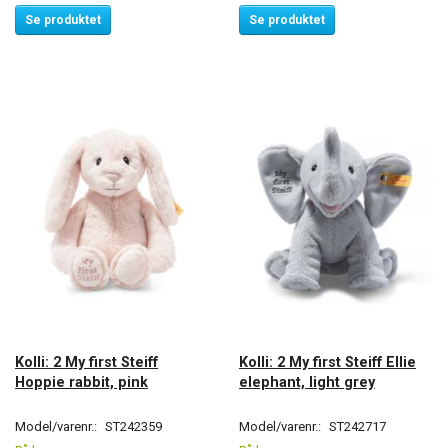
Se produktet
Se produktet
Kolli: 2 My first Steiff
Kolli: 2 My first Steiff Ellie
Hoppie rabbit, pink
elephant, light grey
Model/varenr.:
ST242359
Model/varenr.:
ST242717