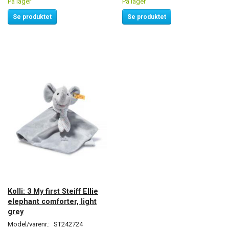
På lager
På lager
Se produktet
Se produktet
Kolli: 3 My first Steiff Ellie
elephant comforter, light
grey
Model/varenr.:
ST242724