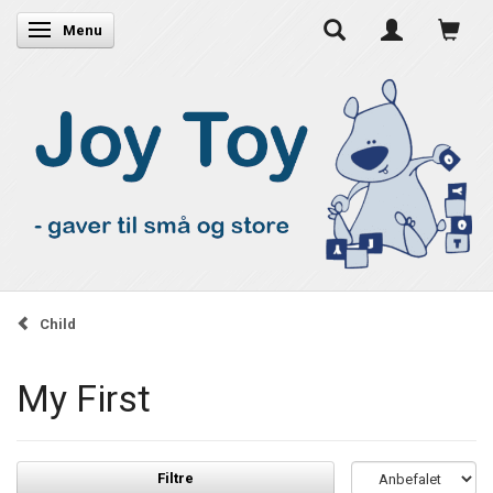
Skifte navigation
Menu
Child
My First
Filtre