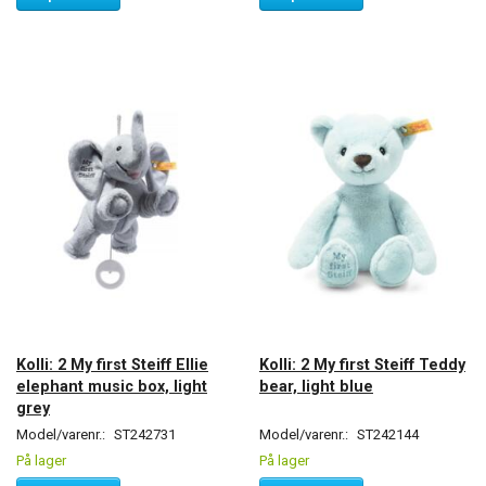
Kolli: 2 My first Steiff Ellie
Kolli: 2 My first Steiff Teddy
elephant music box, light
bear, light blue
grey
Model/varenr.:
ST242731
Model/varenr.:
ST242144
På lager
På lager