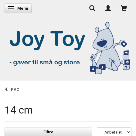
Skifte navigation
Menu
PVC
14 cm
Filtre