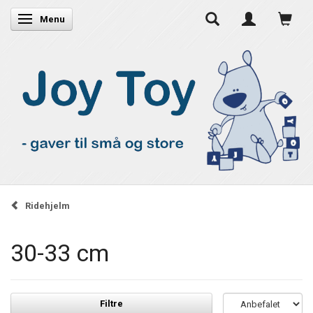
Skifte navigation
Menu
Ridehjelm
30-33 cm
Filtre