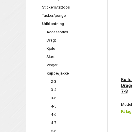
Stickers/tattoos
Tasker/punge
Udklædning
Accessories
Dragt
Kjole
Skørt
Vinger
Kappe/jakke
Kolli
2-3
Drago
3-4
7-8
3-6
Model/
4-5
På lag
4-6
4-7
5-6