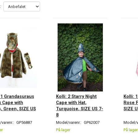
:
: 1 Grandasuraus
Kolli: 2 Starry Night
Kolli: 
 Cape with
Cape with Hat,
Rose P
, Green, SIZE US
Turquoise, SIZE US 7-
SIZE U
8
varenr.:
GP56887
Model/varenr.:
GP62007
Model/v
er
På lager
På lager