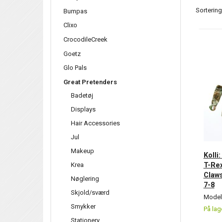
Sortering
Bumpas
Clixo
CrocodileCreek
Goetz
Glo Pals
Great Pretenders
Badetøj
Displays
Hair Accessories
Jul
Makeup
Kolli
T-Rex
Krea
Claws
Nøglering
7-8
Skjold/sværd
Model/
Smykker
På lag
Stationery