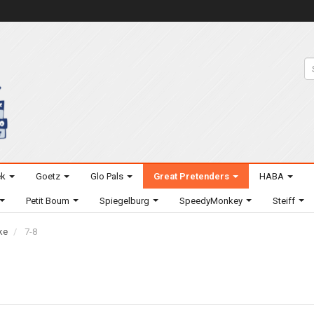
ek
Goetz
Glo Pals
Great Pretenders
HABA
Petit Boum
Spiegelburg
SpeedyMonkey
Steiff
ke
7-8