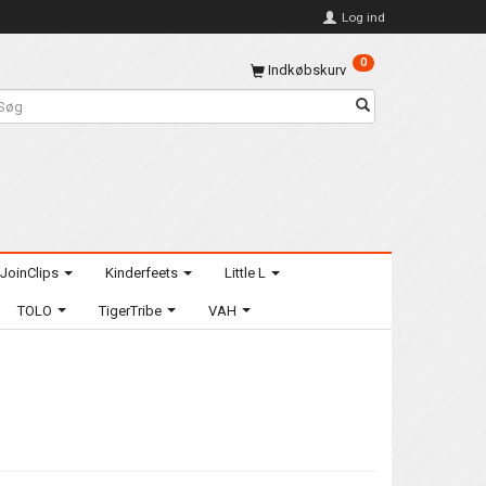
Log ind
0
Indkøbskurv
JoinClips
Kinderfeets
Little L
TOLO
TigerTribe
VAH