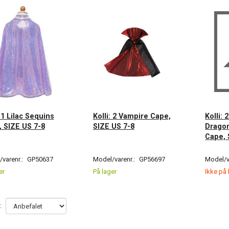
: 1 Lilac Sequins
Kolli: 2 Vampire Cape,
Kolli: 
 SIZE US 7-8
SIZE US 7-8
Dragon
Cape, 
varenr.:
GP50637
Model/varenr.:
GP56697
Model/v
er
På lager
Ikke på 
: