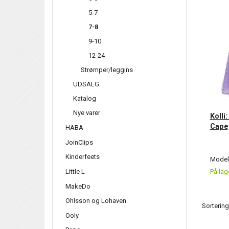
5-7
7-8
9-10
12-24
Strømper/leggins
UDSALG
Katalog
Nye varer
Kolli
Cape,
HABA
JoinClips
Kinderfeets
Model/
Little L
På lag
MakeDo
Ohlsson og Lohaven
Sortering
Ooly