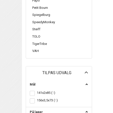
Papo
Petit Boum
Spiegelburg
SpeedyMonkey
Steiff
TOLO
TigerTribe
VAH
Skifte
TILPAS UDVALG
filter
Mål
141x2x85
(
1
)
156x3,5x73
(
1
)
På lager