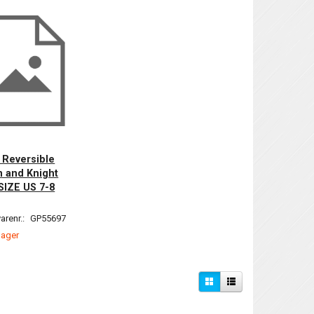
2 Reversible
 and Knight
SIZE US 7-8
arenr.:
GP55697
lager