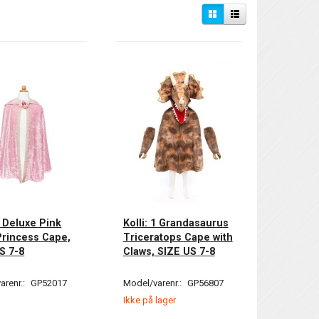
1 Deluxe Pink
Kolli: 1 Grandasaurus
rincess Cape,
Triceratops Cape with
S 7-8
Claws, SIZE US 7-8
arenr.:
GP52017
Model/varenr.:
GP56807
Ikke på lager