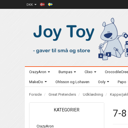
DKK
CrazyAron
Bumpas
Clixo
CrocodileCre
MakeDo
Ohlsson og Lohaven
Ooly
Papo
Forside
Great Pretenders
Udklædning
Kappe/jak
KATEGORIER
7-8
CrazyAron