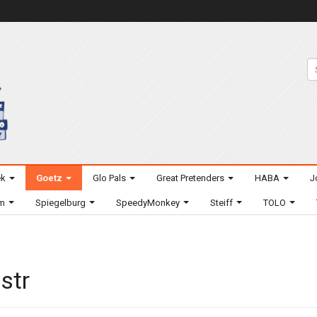
ek
Goetz
Glo Pals
Great Pretenders
HABA
J
um
Spiegelburg
SpeedyMonkey
Steiff
TOLO
 str