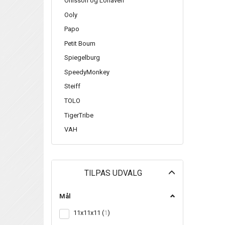
Ohlsson og Lohaven
Ooly
Papo
Petit Boum
Spiegelburg
SpeedyMonkey
Steiff
TOLO
TigerTribe
VAH
Skifte
TILPAS UDVALG
filter
Mål
11x11x11
(
1
)