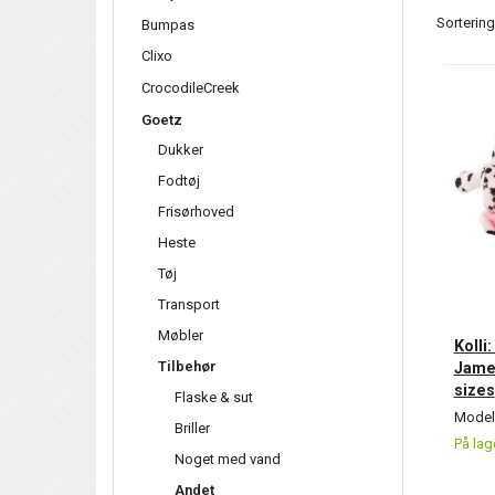
Sortering
Bumpas
Clixo
CrocodileCreek
Goetz
Dukker
Fodtøj
Frisørhoved
Heste
Tøj
Transport
Møbler
Kolli
Tilbehør
James
sizes
Flaske & sut
Model/
Briller
På lag
Noget med vand
Andet