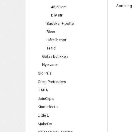
Sortering
45-50 cm
Div str
Badekar + potte
Bleer
Hår tilbehør
Te tid
Götz i butikken
Nye varer
Glo Pals
Great Pretenders
HABA
JoinClips
Kinderfeets
Little L
MakeDo