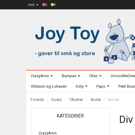
DKK
CrazyAron
Bumpas
Clixo
CrocodileCre
Ohlsson og Lohaven
Ooly
Papo
Petit Bo
Forside
Goetz
Tilbehør
Andet
Div str
KATEGORIER
Div
CrazyAron