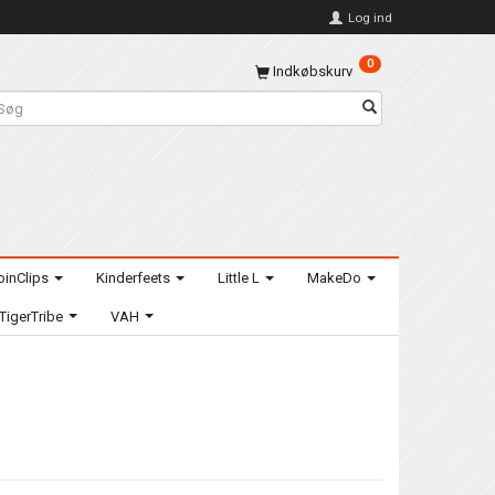
Log ind
0
Indkøbskurv
oinClips
Kinderfeets
Little L
MakeDo
TigerTribe
VAH