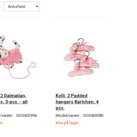
:
: 2 Dalmatian,
Kolli: 2 Padded
, 3-pcs. - all
hangers Karlchen, 4
pcs.
varenr.:
GO3402956
Model/varenr.:
GO3403082
er
Ikke på lager