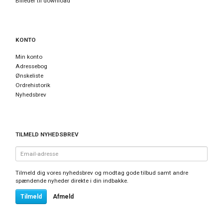
Billeder til download
KONTO
Min konto
Adressebog
Ønskeliste
Ordrehistorik
Nyhedsbrev
TILMELD NYHEDSBREV
Email-
adresse
Tilmeld dig vores nyhedsbrev og modtag gode tilbud samt andre
spændende nyheder direkte i din indbakke.
Tilmeld
Afmeld