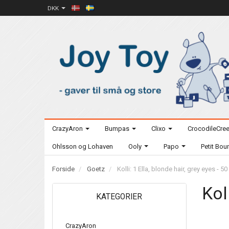
DKK
CrazyAron
Bumpas
Clixo
CrocodileCre
Ohlsson og Lohaven
Ooly
Papo
Petit Bo
Forside
Goetz
Kolli: 1 Ella, blonde hair, grey eyes - 5
Kol
KATEGORIER
CrazyAron