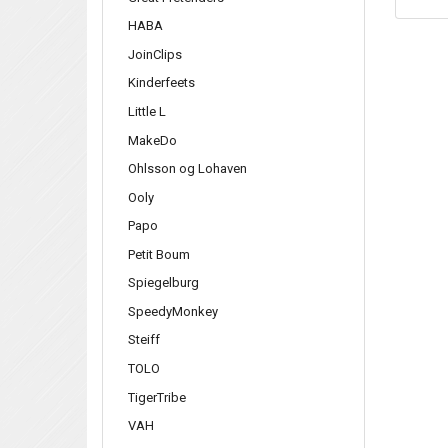
HABA
JoinClips
Kinderfeets
Little L
MakeDo
Ohlsson og Lohaven
Ooly
Papo
Petit Boum
Spiegelburg
SpeedyMonkey
Steiff
TOLO
TigerTribe
VAH