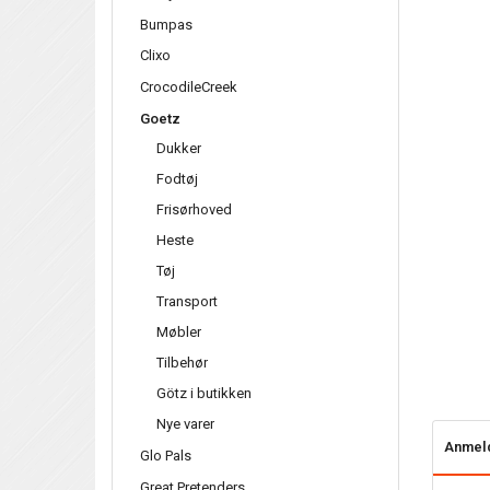
Bumpas
Clixo
CrocodileCreek
Goetz
Dukker
Fodtøj
Frisørhoved
Heste
Tøj
Transport
Møbler
Tilbehør
Götz i butikken
Nye varer
Anmel
Glo Pals
Great Pretenders