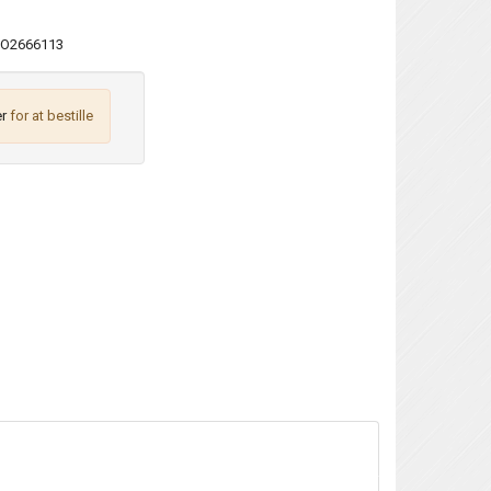
O2666113
r
for at bestille