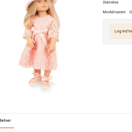
Størrelse:
Model/varenr.:
G
Log ind he
delser