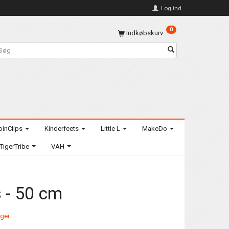
Log ind
0
Indkøbskurv
oinClips
Kinderfeets
Little L
MakeDo
TigerTribe
VAH
s - 50 cm
ager