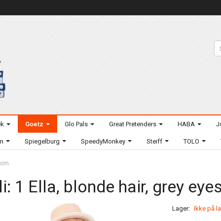
ek
Goetz
Glo Pals
Great Pretenders
HABA
J
um
Spiegelburg
SpeedyMonkey
Steiff
TOLO
0 cm
li: 1 Ella, blonde hair, grey eye
Lager:
Ikke på l