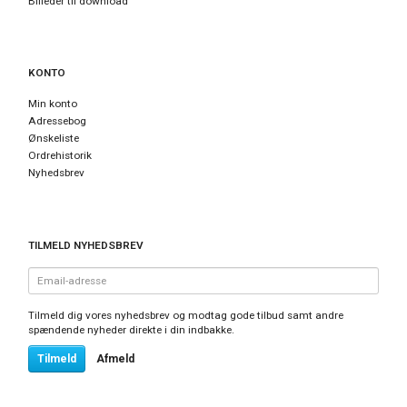
Billeder til download
KONTO
Min konto
Adressebog
Ønskeliste
Ordrehistorik
Nyhedsbrev
TILMELD NYHEDSBREV
Email-
adresse
Tilmeld dig vores nyhedsbrev og modtag gode tilbud samt andre
spændende nyheder direkte i din indbakke.
Tilmeld
Afmeld