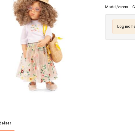
Model/varenr.:
G
Log ind he
delser