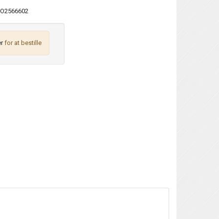
O2566602
r
for at bestille