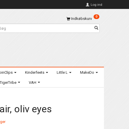
Log ind
0
Indkøbskurv
oinClips
Kinderfeets
Little L
MakeDo
TigerTribe
VAH
ir, oliv eyes
ager