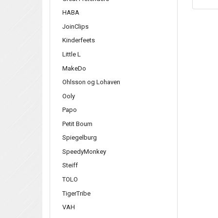
HABA
JoinClips
Kinderfeets
Little L
MakeDo
Ohlsson og Lohaven
Ooly
Papo
Petit Boum
Spiegelburg
SpeedyMonkey
Steiff
TOLO
TigerTribe
VAH