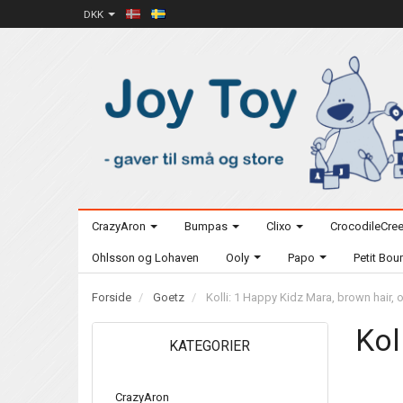
DKK
CrazyAron
Bumpas
Clixo
CrocodileCre
Ohlsson og Lohaven
Ooly
Papo
Petit Bo
Forside
Goetz
Kolli: 1 Happy Kidz Mara, brown hair, o
Kol
KATEGORIER
CrazyAron