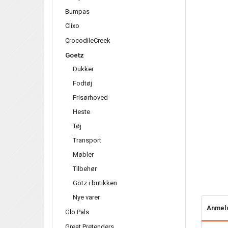
Bumpas
Clixo
CrocodileCreek
Goetz
Dukker
Fodtøj
Frisørhoved
Heste
Tøj
Transport
Møbler
Tilbehør
Götz i butikken
Nye varer
Anmel
Glo Pals
Great Pretenders