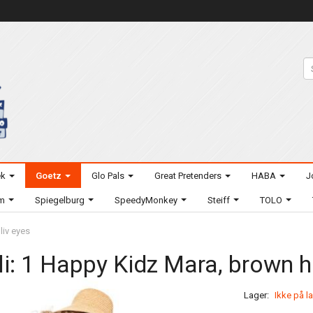
ek
Goetz
Glo Pals
Great Pretenders
HABA
J
um
Spiegelburg
SpeedyMonkey
Steiff
TOLO
liv eyes
li: 1 Happy Kidz Mara, brown ha
Lager:
Ikke på l