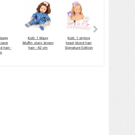
Sleepy
Kolli: 1 Maxy
Kolli: 1 styling
Kolli: 1 Styling
flower
Muffin, stars, brown
head, blond hair,
Head, blond hair,
d hair -
hair - 42 cm
Signature Edition
blue eyes, 58-pcs. -
cm
28 cm