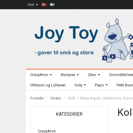
DKK
CrazyAron
Bumpas
Clixo
CrocodileCre
Ohlsson og Lohaven
Ooly
Papo
Petit Bo
Forside
Goetz
Kolli: 1 Maxy Aquini, cherry kiss, 9-pc
Kol
KATEGORIER
CrazyAron