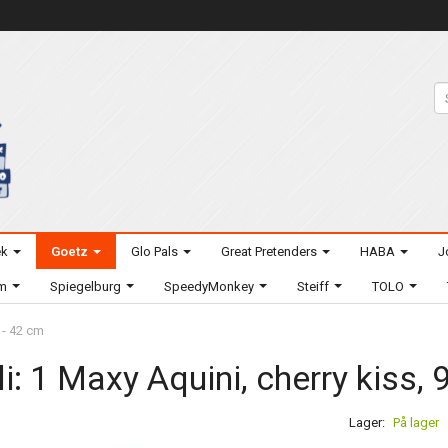
ek
Goetz
Glo Pals
Great Pretenders
HABA
J
um
Spiegelburg
SpeedyMonkey
Steiff
TOLO
s - 42 cm
li: 1 Maxy Aquini, cherry kiss,
Lager:
På lager