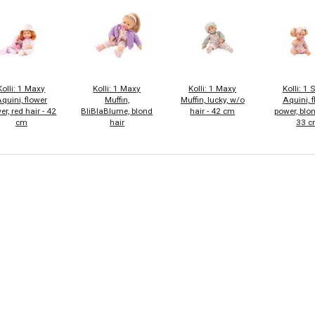
Kolli: 1 Maxy
Kolli: 1 Maxy
Kolli: 1 Maxy
Kolli: 1 
quini, flower
Muffin,
Muffin, lucky, w/o
Aquini, 
er, red hair - 42
BliBlaBlume, blond
hair - 42 cm
power, blon
cm
hair
33 