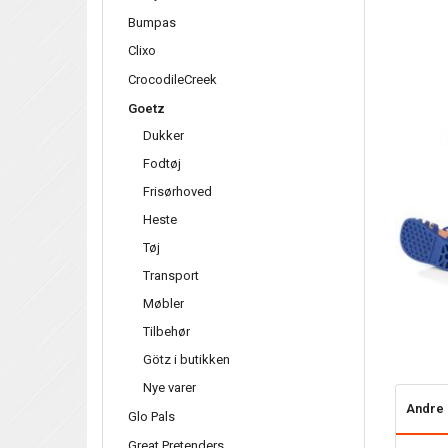
Bumpas
Clixo
CrocodileCreek
Goetz
Dukker
Fodtøj
Frisørhoved
Heste
Tøj
Transport
Møbler
Tilbehør
Götz i butikken
Nye varer
Andre 
Glo Pals
Great Pretenders