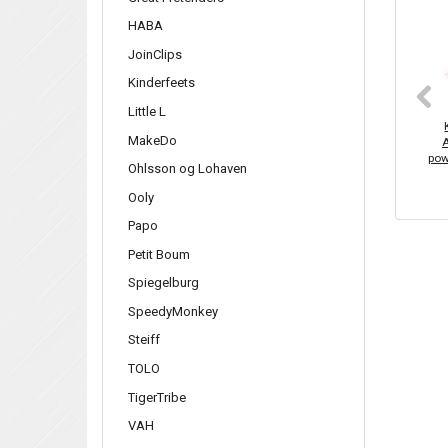
HABA
JoinClips
Kinderfeets
Little L
MakeDo
A
pow
Ohlsson og Lohaven
Ooly
Papo
Petit Boum
Spiegelburg
SpeedyMonkey
Steiff
TOLO
TigerTribe
VAH