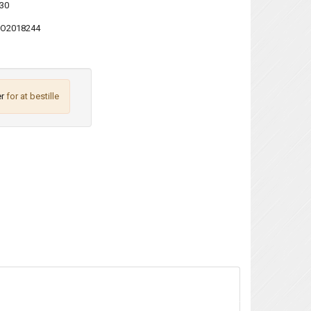
x30
O2018244
r
for at bestille