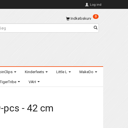
Log ind
0
Indkøbskurv
oinClips
Kinderfeets
Little L
MakeDo
TigerTribe
VAH
 9-pcs - 42 cm