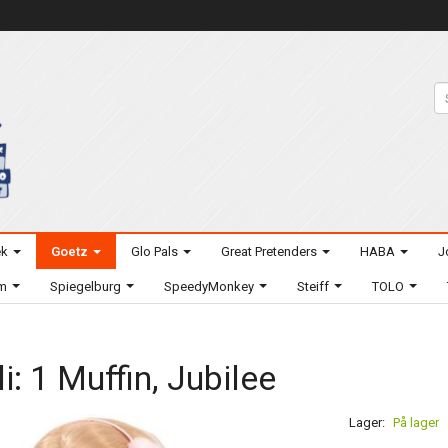
ek
Goetz
Glo Pals
Great Pretenders
HABA
J
um
Spiegelburg
SpeedyMonkey
Steiff
TOLO
li: 1 Muffin, Jubilee
Lager:
På lager