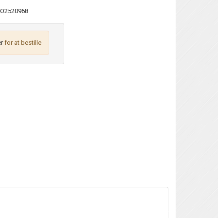
O2520968
r
for at bestille