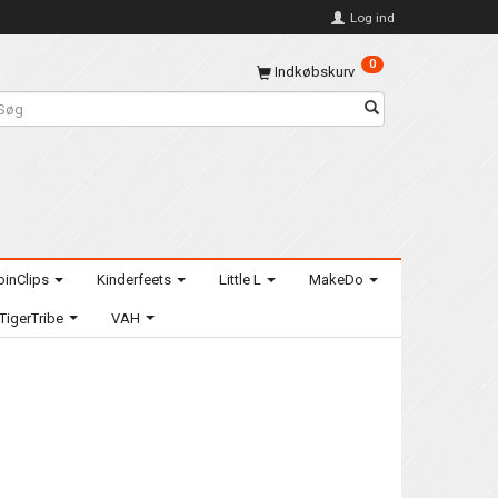
Log ind
0
Indkøbskurv
oinClips
Kinderfeets
Little L
MakeDo
TigerTribe
VAH