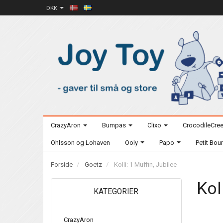
DKK
CrazyAron
Bumpas
Clixo
CrocodileCre
Ohlsson og Lohaven
Ooly
Papo
Petit Bo
Forside
Goetz
Kolli: 1 Muffin, Jubilee
Kol
KATEGORIER
CrazyAron