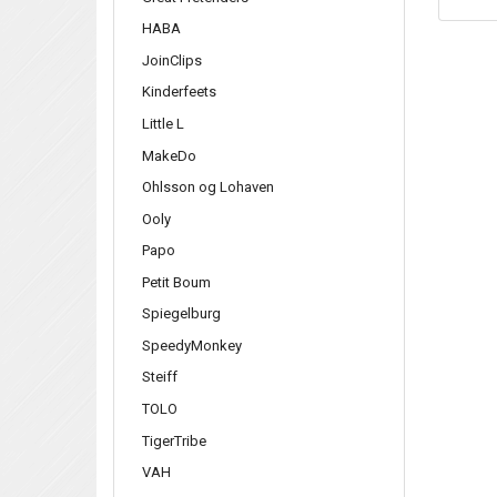
HABA
JoinClips
Kinderfeets
Little L
MakeDo
Ohlsson og Lohaven
Ooly
Papo
Petit Boum
Spiegelburg
SpeedyMonkey
Steiff
TOLO
TigerTribe
VAH