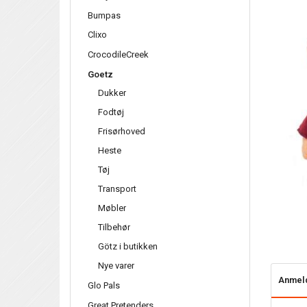
Bumpas
Clixo
CrocodileCreek
Goetz
Dukker
Fodtøj
Frisørhoved
Heste
Tøj
Transport
Møbler
Tilbehør
Götz i butikken
Nye varer
Anmel
Glo Pals
Great Pretenders