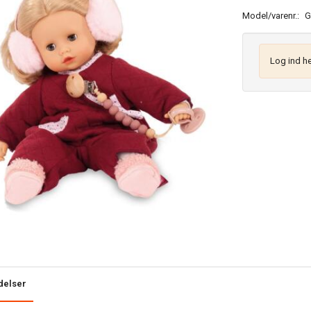
Model/varenr.:
G
Log ind he
delser