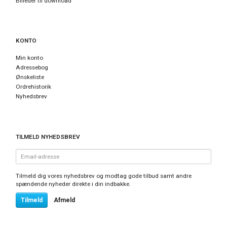
Billeder til download
KONTO
Min konto
Adressebog
Ønskeliste
Ordrehistorik
Nyhedsbrev
TILMELD NYHEDSBREV
Email-
adresse
Tilmeld dig vores nyhedsbrev og modtag gode tilbud samt andre
spændende nyheder direkte i din indbakke.
Tilmeld
Afmeld