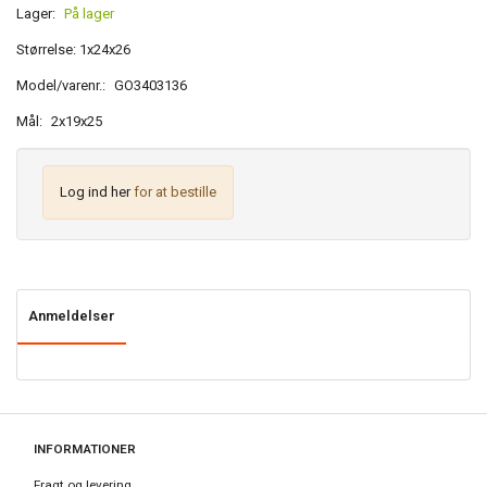
Lager:
På lager
Størrelse: 1x24x26
Model/varenr.:
GO3403136
Mål:
2x19x25
Log ind her
for at bestille
Anmeldelser
INFORMATIONER
Fragt og levering