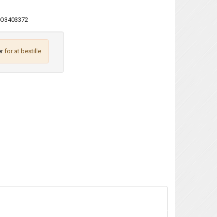
O3403372
r
for at bestille