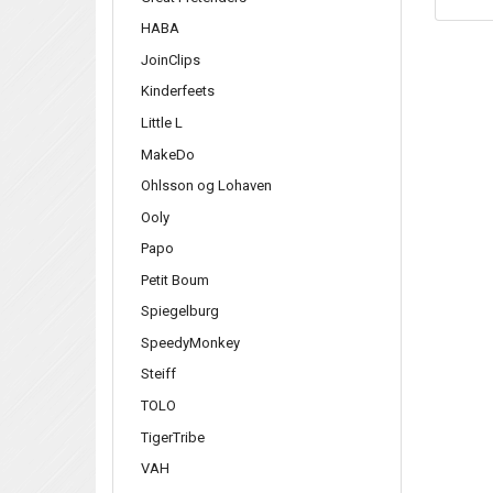
HABA
JoinClips
Kinderfeets
Little L
MakeDo
Ohlsson og Lohaven
Ooly
Papo
Petit Boum
Spiegelburg
SpeedyMonkey
Steiff
TOLO
TigerTribe
VAH