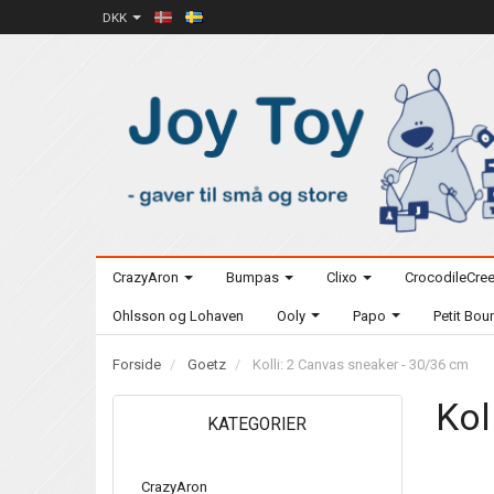
DKK
CrazyAron
Bumpas
Clixo
CrocodileCre
Ohlsson og Lohaven
Ooly
Papo
Petit Bo
Forside
Goetz
Kolli: 2 Canvas sneaker - 30/36 cm
Kol
KATEGORIER
CrazyAron