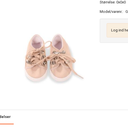
Størrelse: 0x0x0
Model/varenr.:
G
Log ind he
delser