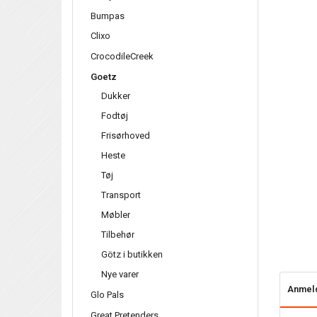
Bumpas
Clixo
CrocodileCreek
Goetz
Dukker
Fodtøj
Frisørhoved
Heste
Tøj
Transport
Møbler
Tilbehør
Götz i butikken
Nye varer
Anmel
Glo Pals
Great Pretenders