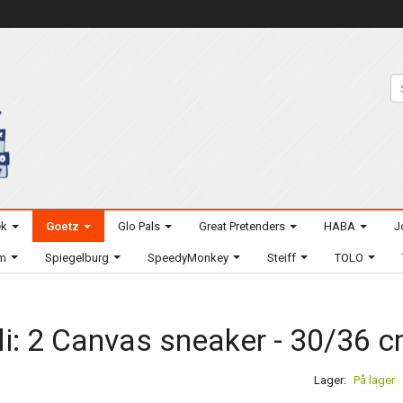
ek
Goetz
Glo Pals
Great Pretenders
HABA
J
um
Spiegelburg
SpeedyMonkey
Steiff
TOLO
li: 2 Canvas sneaker - 30/36 
Lager:
På lager