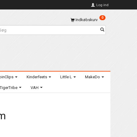
Log ind
0
Indkøbskurv
oinClips
Kinderfeets
Little L
MakeDo
TigerTribe
VAH
cm