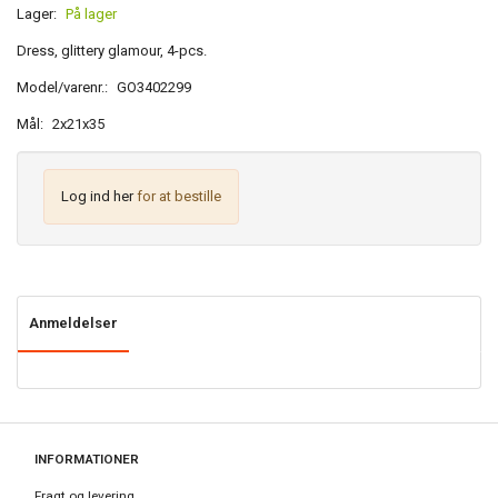
Lager:
På lager
Dress, glittery glamour, 4-pcs.
Model/varenr.:
GO3402299
Mål:
2x21x35
Log ind her
for at bestille
Anmeldelser
INFORMATIONER
Fragt og levering