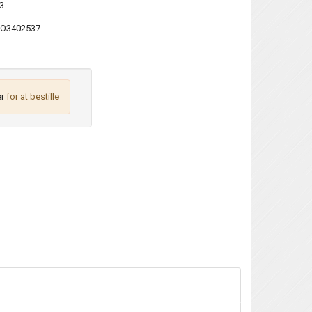
3
O3402537
r
for at bestille