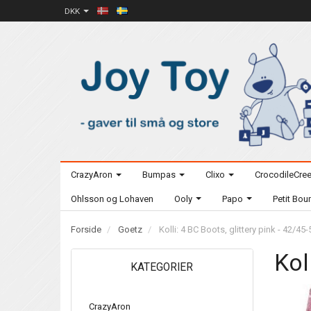
DKK
CrazyAron
Bumpas
Clixo
CrocodileCre
Ohlsson og Lohaven
Ooly
Papo
Petit Bo
Forside
Goetz
Kolli: 4 BC Boots, glittery pink - 42/45
Kol
KATEGORIER
CrazyAron