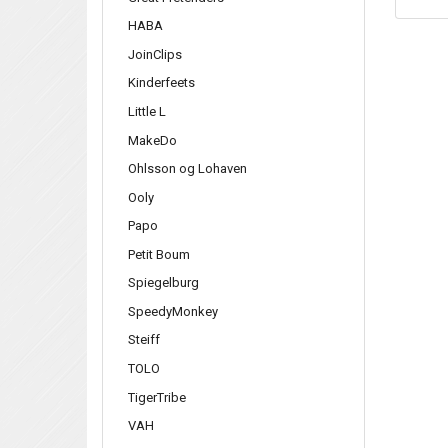
HABA
JoinClips
Kinderfeets
Little L
MakeDo
Ohlsson og Lohaven
Ooly
Papo
Petit Boum
Spiegelburg
SpeedyMonkey
Steiff
TOLO
TigerTribe
VAH