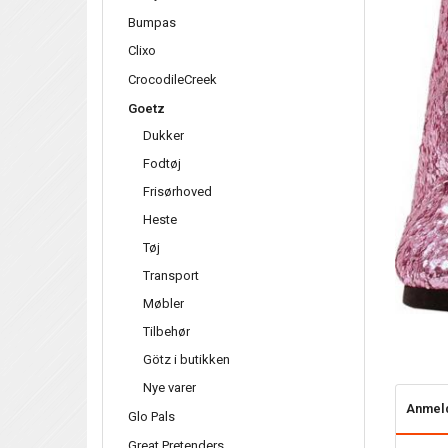
Bumpas
Clixo
CrocodileCreek
Goetz
Dukker
Fodtøj
Frisørhoved
Heste
Tøj
Transport
Møbler
Tilbehør
Götz i butikken
Nye varer
Anmel
Glo Pals
Great Pretenders