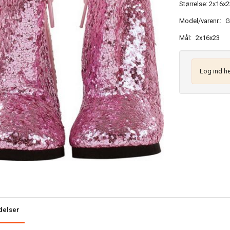
Størrelse: 2x16x2
Model/varenr.:
G
Mål:
2x16x23
Log ind he
delser