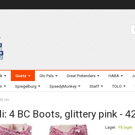
ek
Goetz
Glo Pals
Great Pretenders
HABA
J
um
Spiegelburg
SpeedyMonkey
Steiff
TOLO
-50 cm
li: 4 BC Boots, glittery pink -
Lager:
På lager