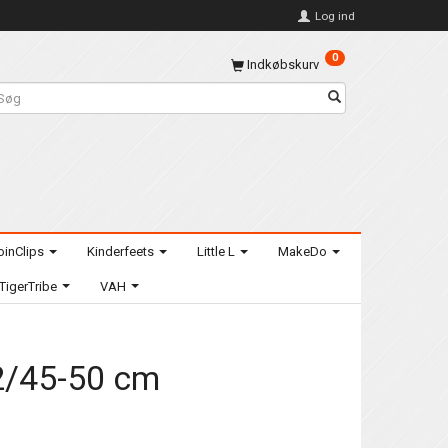
Log ind
0
Indkøbskurv
oinClips
Kinderfeets
Little L
MakeDo
TigerTribe
VAH
 42/45-50 cm