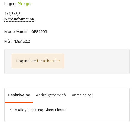
Lager:
På lager
1x1,8x2,2
Mere information
Model/varenr.:
GP84505
Mål:
1,8x1x2,2
Log ind her
for at bestille
Beskrivelse
Andre købte også
Anmeldelser
Zinc Alloy + coating Glass Plastic