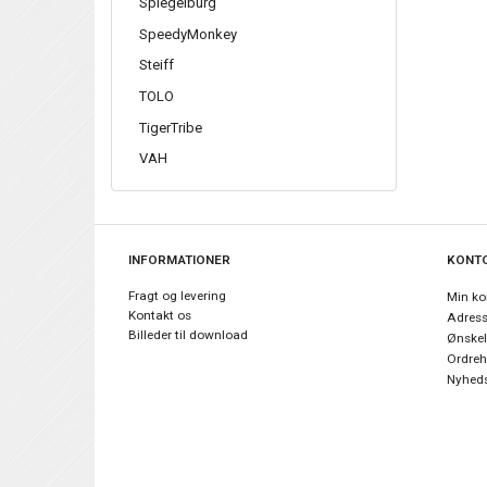
Spiegelburg
SpeedyMonkey
Steiff
TOLO
TigerTribe
VAH
INFORMATIONER
KONT
Fragt og levering
Min ko
Kontakt os
Adres
Billeder til download
Ønskel
Ordreh
Nyheds