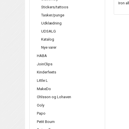
Iron a
Stickers/tattoos
Tasker/punge
Udklædning
UDSALG
Katalog
Nye varer
HABA
JoinClips
Kinderfeets
Little L
MakeDo
Ohlsson og Lohaven
Ooly
Papo
Petit Boum