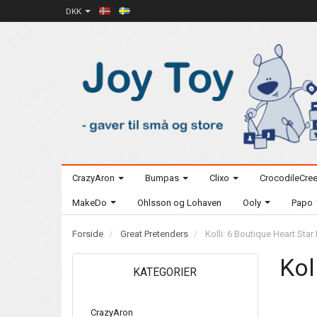
DKK
CrazyAron
Bumpas
Clixo
CrocodileCre
MakeDo
Ohlsson og Lohaven
Ooly
Papo
Forside
Great Pretenders
Kolli: 6 Boutique Heart Star
Kol
KATEGORIER
CrazyAron