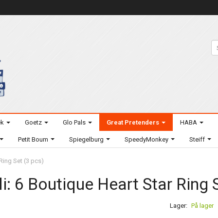
ek
Goetz
Glo Pals
Great Pretenders
HABA
Petit Boum
Spiegelburg
SpeedyMonkey
Steiff
 Ring Set (3 pcs)
li: 6 Boutique Heart Star Ring 
Lager:
På lager