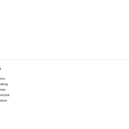
O
nto
sebog
iste
istorik
brev