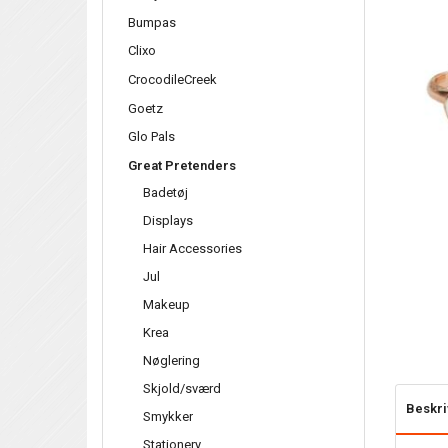
Bumpas
Clixo
CrocodileCreek
Goetz
Glo Pals
Great Pretenders
Badetøj
Displays
Hair Accessories
Jul
Makeup
Krea
Nøglering
Skjold/sværd
Beskri
Smykker
Stationery