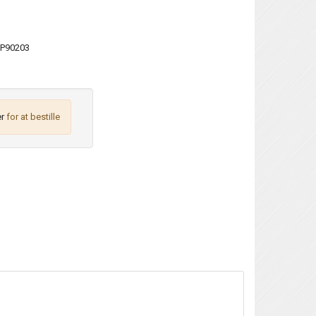
P90203
r
for at bestille