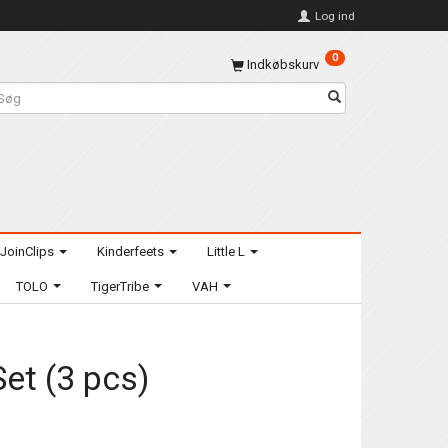
Log ind
0
Indkøbskurv
JoinClips
Kinderfeets
Little L
TOLO
TigerTribe
VAH
Set (3 pcs)