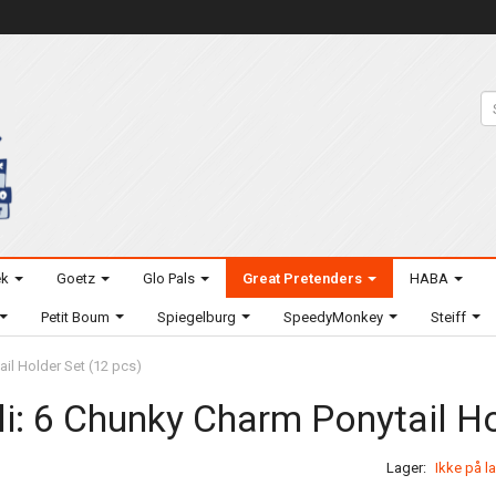
ek
Goetz
Glo Pals
Great Pretenders
HABA
Petit Boum
Spiegelburg
SpeedyMonkey
Steiff
ail Holder Set (12 pcs)
li: 6 Chunky Charm Ponytail Ho
Lager:
Ikke på l