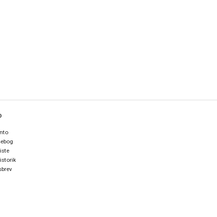
O
nto
sebog
iste
istorik
brev