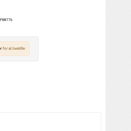
P88776
r
for at bestille