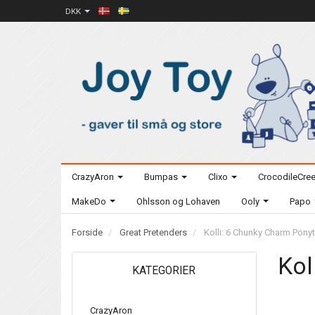
DKK
CrazyAron
Bumpas
Clixo
CrocodileCre
MakeDo
Ohlsson og Lohaven
Ooly
Papo
Forside
Great Pretenders
Kolli: 6 Chunky Charm Ponyt
Kol
KATEGORIER
CrazyAron