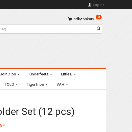
Log ind
0
Indkøbskurv
JoinClips
Kinderfeets
Little L
TOLO
TigerTribe
VAH
lder Set (12 pcs)
ager