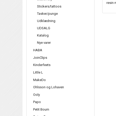
resin 
Stickers/tattoos
Tasker/punge
Udklædning
UDSALG
Katalog
Nye varer
HABA
JoinClips
Kinderfeets
Little L
MakeDo
Ohlsson og Lohaven
Ooly
Papo
Petit Boum