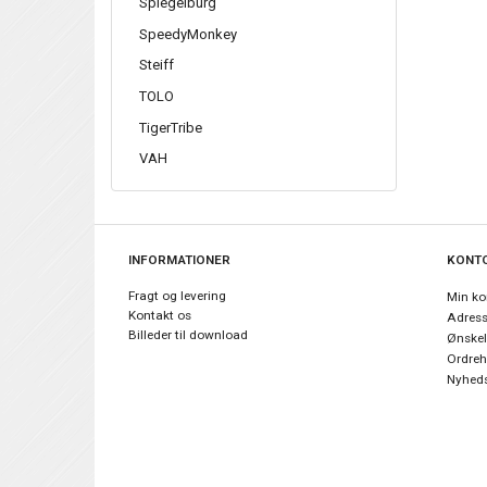
Spiegelburg
SpeedyMonkey
Steiff
TOLO
TigerTribe
VAH
INFORMATIONER
KONT
Fragt og levering
Min ko
Kontakt os
Adres
Billeder til download
Ønskel
Ordreh
Nyheds