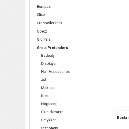
Bumpas
Clixo
CrocodileCreek
Goetz
Glo Pals
Great Pretenders
Badetøj
Displays
Hair Accessories
Jul
Makeup
Krea
Nøglering
Skjold/sværd
Beskri
Smykker
Stationery