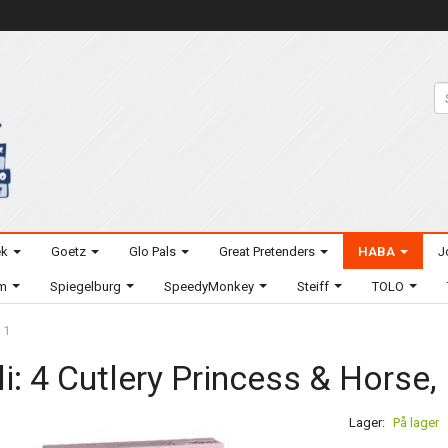
ek
Goetz
Glo Pals
Great Pretenders
HABA
J
um
Spiegelburg
SpeedyMonkey
Steiff
TOLO
 1
li: 4 Cutlery Princess & Horse,
Lager:
På lager