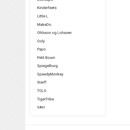
Kinderfeets
Little L
MakeDo
Ohlsson og Lohaven
Ooly
Papo
Petit Boum
Spiegelburg
SpeedyMonkey
Steiff
TOLO
TigerTribe
VAH