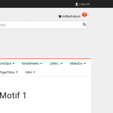
Log ind
0
Indkøbskurv
oinClips
Kinderfeets
Little L
MakeDo
TigerTribe
VAH
 Motif 1