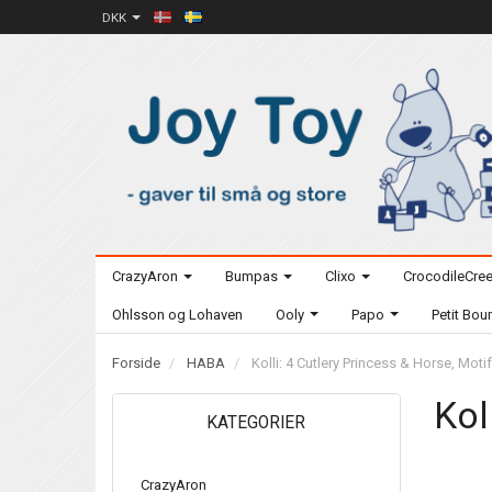
DKK
CrazyAron
Bumpas
Clixo
CrocodileCre
Ohlsson og Lohaven
Ooly
Papo
Petit Bo
Forside
HABA
Kolli: 4 Cutlery Princess & Horse, Motif
Kol
KATEGORIER
CrazyAron