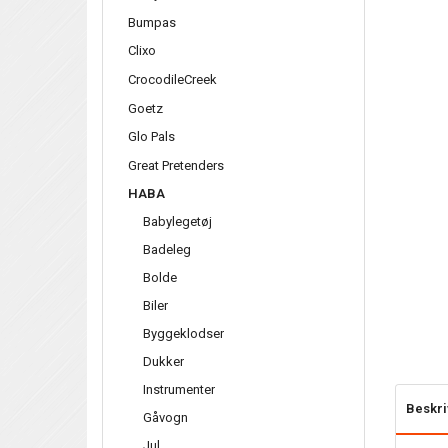
Bumpas
Clixo
CrocodileCreek
Goetz
Glo Pals
Great Pretenders
HABA
Babylegetøj
Badeleg
Bolde
Biler
Byggeklodser
Dukker
Instrumenter
Beskri
Gåvogn
Jul