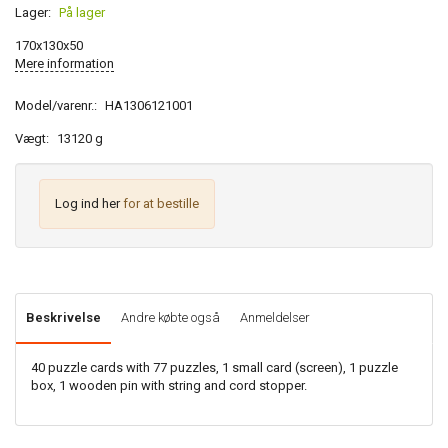
Lager:
På lager
170x130x50
Mere information
Model/varenr.:
HA1306121001
Vægt:
13120 g
Log ind her
for at bestille
Beskrivelse
Andre købte også
Anmeldelser
40 puzzle cards with 77 puzzles, 1 small card (screen), 1 puzzle
box, 1 wooden pin with string and cord stopper.