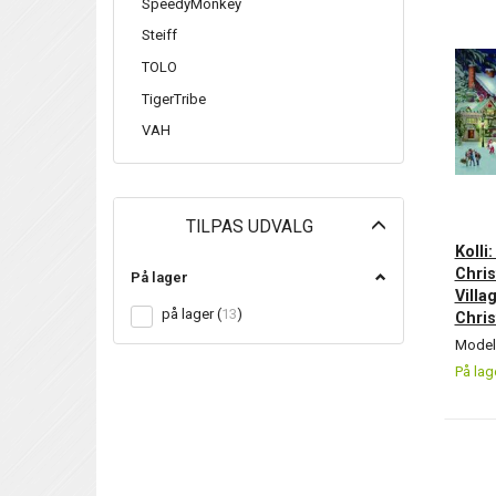
SpeedyMonkey
Steiff
TOLO
TigerTribe
VAH
Skifte
TILPAS UDVALG
filter
Kolli
Chris
På lager
Villa
på lager
(
13
)
Chri
Model/
På lag