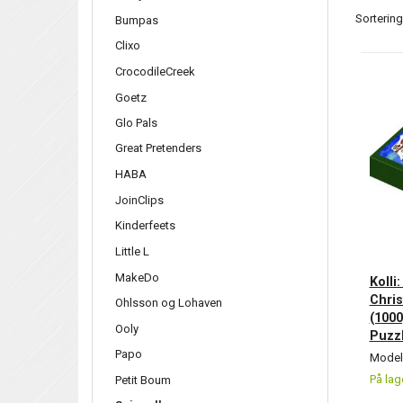
Sortering
Bumpas
Clixo
CrocodileCreek
Goetz
Glo Pals
Great Pretenders
HABA
JoinClips
Kinderfeets
Little L
MakeDo
Kolli
Chri
Ohlsson og Lohaven
(1000
Ooly
Puzz
Papo
Model/
På lag
Petit Boum