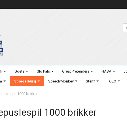
ek
Goetz
Glo Pals
Great Pretenders
HABA
Jo
um
Spiegelburg
SpeedyMonkey
Steiff
TOLO
epuslespil 1000 brikker
epuslespil 1000 brikker