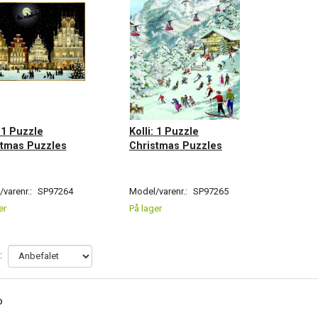
: 1 Puzzle
Kolli: 1 Puzzle
stmas Puzzles
Christmas Puzzles
varenr.:
SP97264
Model/varenr.:
SP97265
er
På lager
:
O