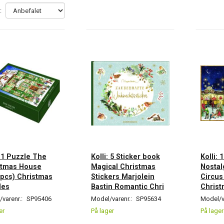
:
: 1 Puzzle The
Kolli: 5 Sticker book
Kolli: 
stmas House
Magical Christmas
Nostal
pcs) Christmas
Stickers Marjolein
Circus
les
Bastin Romantic Chri
Christ
varenr.:
SP95406
Model/varenr.:
SP95634
Model/v
er
På lager
På lager