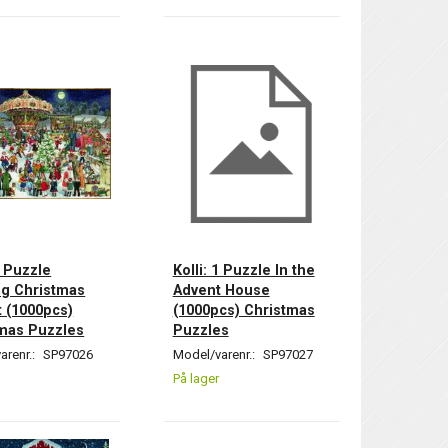
1 Puzzle
Kolli: 1 Puzzle In the
ig Christmas
Advent House
 (1000pcs)
(1000pcs) Christmas
mas Puzzles
Puzzles
arenr.:
SP97026
Model/varenr.:
SP97027
På lager