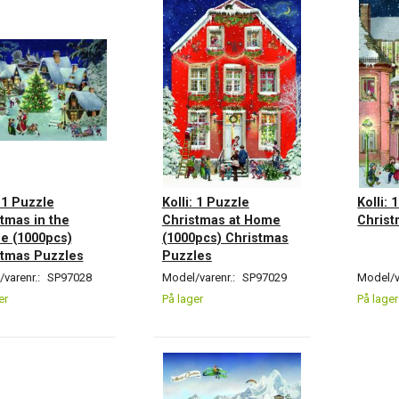
: 1 Puzzle
Kolli: 1 Puzzle
Kolli: 
tmas in the
Christmas at Home
Christ
ge (1000pcs)
(1000pcs) Christmas
stmas Puzzles
Puzzles
varenr.:
SP97028
Model/varenr.:
SP97029
Model/v
er
På lager
På lager