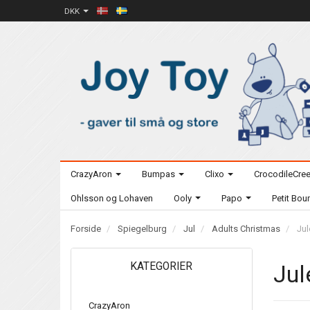
DKK
CrazyAron
Bumpas
Clixo
CrocodileCre
Ohlsson og Lohaven
Ooly
Papo
Petit Bo
Forside
Spiegelburg
Jul
Adults Christmas
Jul
KATEGORIER
Jul
CrazyAron