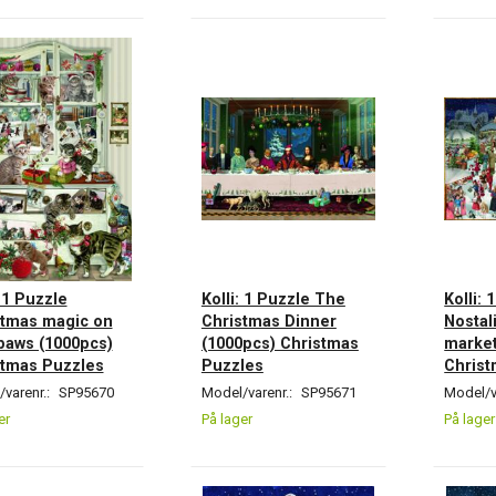
: 1 Puzzle
Kolli: 1 Puzzle The
Kolli: 
stmas magic on
Christmas Dinner
Nostal
paws (1000pcs)
(1000pcs) Christmas
market
stmas Puzzles
Puzzles
Christ
varenr.:
SP95670
Model/varenr.:
SP95671
Model/v
er
På lager
På lager