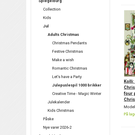
Spiegelburg
Collection
Kids
Jul
Adults Christmas
Christmas Pendants
Festive Christmas
Make a wish
Romantic Christmas
Let's have a Party
Kolli
Julepuslespil 1000 brikker
Chri
four 
Creative Time - Magic Winter
Chri
Julekalender
Model/
Kids Christmas
På lag
Påske
Nye varer 2026-2