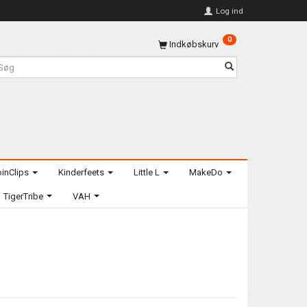
Log ind
0
Indkøbskurv
inClips
Kinderfeets
Little L
MakeDo
TigerTribe
VAH