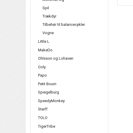
Spil
Trækdyr
Tilbehør til balancecykler
Vogne
Little L
MakeDo
Ohlsson og Lohaven
Ooly
Papo
Petit Boum
Spiegelburg
SpeedyMonkey
Steiff
TOLO
TigerTribe