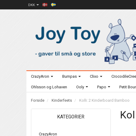
DKK
CrazyAron
Bumpas
Clixo
CrocodileCre
Ohlsson og Lohaven
Ooly
Papo
Petit Bo
Forside
Kinderfeets
Kolli: 2 Kinderboard Bamboo
Kol
KATEGORIER
CrazyAron