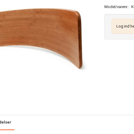
Model/varenr.:
K
Log ind he
delser