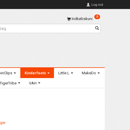
Log ind
0
Indkøbskurv
inClips
Kinderfeets
Little L
MakeDo
TigerTribe
VAH
ager