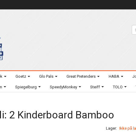
ek
Goetz
Glo Pals
Great Pretenders
HABA
Jo
um
Spiegelburg
SpeedyMonkey
Steiff
TOLO
li: 2 Kinderboard Bamboo
Lager:
Ikke på l