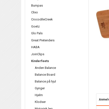
Bumpas
Clixo
CrocodileCreek
Goetz
Glo Pals
Great Pretenders
HABA
JoinClips
Kinderfeets
Anden Balance
Balance Board
Balance på hjul
Gynger
Hjelm
Anmel
Klodser
Motorisk leg