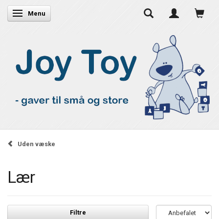
Skifte navigation
Menu
Uden væske
Lær
Filtre