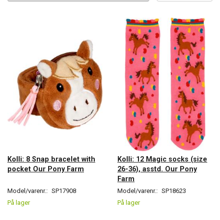
Kolli: 8 Snap bracelet with
Kolli: 12 Magic socks (size
pocket Our Pony Farm
26-36), asstd. Our Pony
Farm
Model/varenr.:
SP17908
Model/varenr.:
SP18623
På lager
På lager