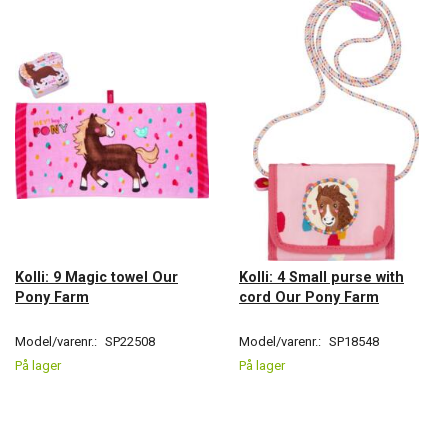
Kolli: 9 Magic towel Our
Kolli: 4 Small purse with
Pony Farm
cord Our Pony Farm
Model/varenr.:
SP22508
Model/varenr.:
SP18548
På lager
På lager