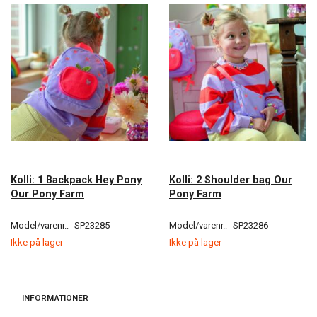
Kolli: 1 Backpack Hey Pony
Kolli: 2 Shoulder bag Our
Our Pony Farm
Pony Farm
Model/varenr.:
SP23285
Model/varenr.:
SP23286
Ikke på lager
Ikke på lager
INFORMATIONER