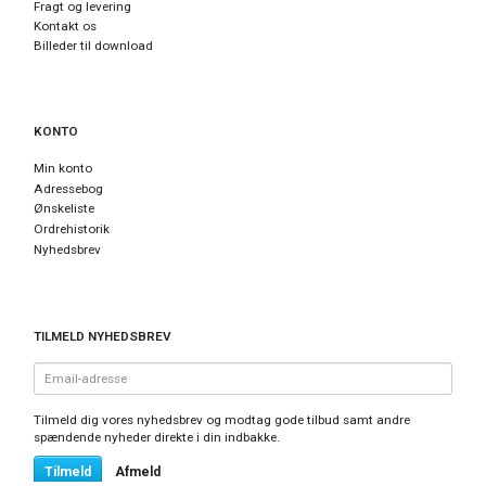
Fragt og levering
Kontakt os
Billeder til download
KONTO
Min konto
Adressebog
Ønskeliste
Ordrehistorik
Nyhedsbrev
TILMELD NYHEDSBREV
Email-
adresse
Tilmeld dig vores nyhedsbrev og modtag gode tilbud samt andre
spændende nyheder direkte i din indbakke.
Tilmeld
Afmeld