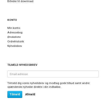
Billeder til download
KONTO
Min konto
Adressebog
Ønskeliste
Ordrehistorik
Nyhedsbrev
TILMELD NYHEDSBREV
Email-
adresse
Tilmeld dig vores nyhedsbrev og modtag gode tilbud samt andre
spændende nyheder direkte i din indbakke.
Tilmeld
Afmeld