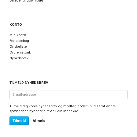
Billeder til download
KONTO
Min konto
Adressebog
Ønskeliste
Ordrehistorik
Nyhedsbrev
TILMELD NYHEDSBREV
Email-
adresse
Tilmeld dig vores nyhedsbrev og modtag gode tilbud samt andre
spændende nyheder direkte i din indbakke.
Tilmeld
Afmeld